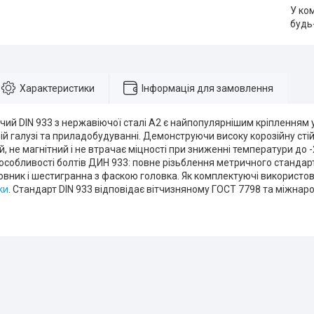
У ко
будь
Характеристики
Інформація для замовлення
ий DIN 933 з нержавіючої сталі А2 є найпопулярнішим кріпленням у
 галузі та приладобудуванні. Демонструючи високу корозійну стій
й, не магнітний і не втрачає міцності при зниженні температури до -
особливості болтів ДИН 933: повне різьблення метричного стандар
овник і шестигранна з фаскою головка. Як комплектуючі використ
ки
. Стандарт DIN 933 відповідає вітчизняному ГОСТ 7798 та міжнар