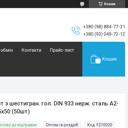
Кошик
+380 (98) 884-77-31
+380 (93) 049-72-12
 обмін
Контакти
Прайс-лист
Кошик
т з шестигран. гол. DIN 933 нерж. сталь А2-
5х50 (50шт)
Готово до відправки
Оптом і в роздріб
Код:
F210020