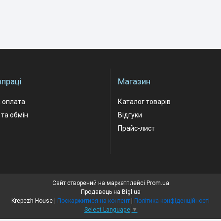
впраці
Магазин
 оплата
Каталог товарів
та обмін
Відгуки
Прайс-лист
Сайт створений на маркетплейсі
Prom.ua
Продавець на Bigl.ua
Krepezh-House |
Поскаржитися на контент
|
Політика конфіденційності
Select Language
▼