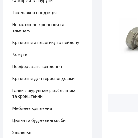
Саморізи та шурупи
Такелажна продукція
Нержавіюче кріплення та
такелаж
Кріплення з пластику та нейлону
Хомути
Перфороване кріплення
Кріплення для терасної дошки
Гачки з шурупним різьбленням
та кронштейни
Меблеве кріплення
Цвяхи та будівельні скоби
Заклепки