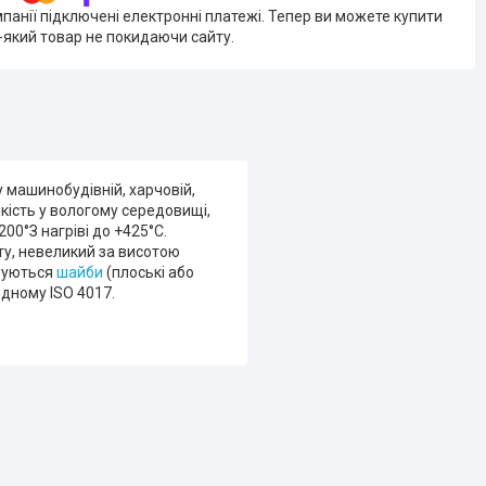
мпанії підключені електронні платежі. Тепер ви можете купити
-який товар не покидаючи сайту.
 машинобудівній, харчовій,
кість у вологому середовищі,
200°З нагріві до +425°С.
ту, невеликий за висотою
овуються
шайби
(плоські або
одному ISO 4017.