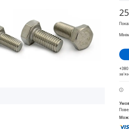
25
Пока
Міні
+380
зв'яз
пов