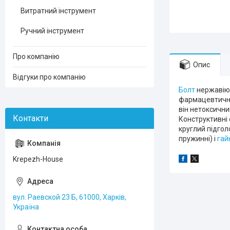
Витратний інструмент
Ручний інструмент
Про компанію
Опис
Відгуки про компанію
Болт
нержавіюч
фармацевтичній
він нетоксични
Конструктивні 
круглий підгол
пружинні) і
гай
Krepezh-House
вул. Раевской 23 Б, 61000, Харків,
Україна