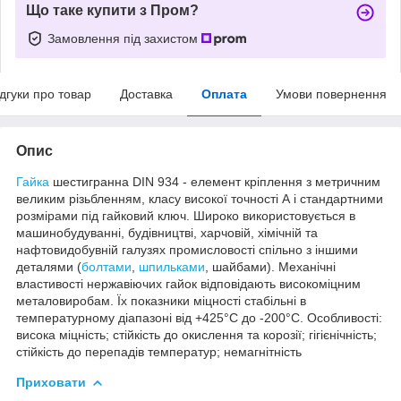
Що таке купити з Пром?
Замовлення під захистом
ідгуки про товар
Доставка
Оплата
Умови повернення
Опис
Гайка
шестигранна DIN 934 - елемент кріплення з метричним
великим різьбленням, класу високої точності А і стандартними
розмірами під гайковий ключ. Широко використовується в
машинобудуванні, будівництві, харчовій, хімічній та
нафтовидобувній галузях промисловості спільно з іншими
деталями (
болтами
,
шпильками
, шайбами). Механічні
властивості нержавіючих гайок відповідають високоміцним
металовиробам. Їх показники міцності стабільні в
температурному діапазоні від +425°С до -200°С. Особливості:
висока міцність; стійкість до окислення та корозії; гігієнічність;
стійкість до перепадів температур; немагнітність
Приховати