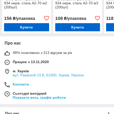
934 нерж. сталь А2-70 м2
934 нерж. сталь А2-70 м3
934 
(200шт)
(200шт)
(200
156
108
118
₴/упаковка
₴/упаковка
Купити
Купити
Про нас
98% позитивних з 313 відгуків за рік
Працює з 13.11.2020
м. Харків
вул. Раевской 23 Б, 61000, Харків, Україна
Контакти
Сьогодні вихідний
Показати весь графік роботи
Про нас