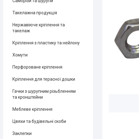
Саморізи та шурупи
Такелажна продукція
Нержавіюче кріплення та
такелаж
Кріплення з пластику та нейлону
Хомути
Перфороване кріплення
Кріплення для терасної дошки
Гачки з шурупним різьбленням
та кронштейни
Меблеве кріплення
Цвяхи та будівельні скоби
Заклепки