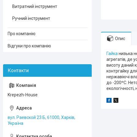
Витратний інструмент
Ручний інструмент
Про компанію
Опис
Відгуки про компанію
Гайка
низька не
агрегатів, де 
висоту даний к
контргайку для
нержавіючі вла
до -200ºС. Нет
екологічності,
Krepezh-House
вул. Раевской 23 Б, 61000, Харків,
Україна