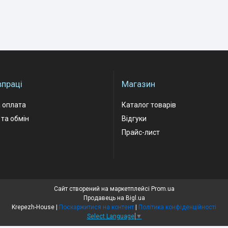
впраці
Магазин
 оплата
Каталог товарів
та обмін
Відгуки
Прайс-лист
Сайт створений на маркетплейсі
Prom.ua
Продавець на Bigl.ua
Krepezh-House |
Поскаржитися на контент
|
Політика конфіденційності
Select Language
▼