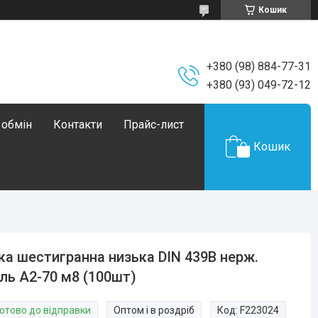
Кошик
+380 (98) 884-77-31
+380 (93) 049-72-12
 обмін
Контакти
Прайс-лист
Кошик
ка шестигранна низька DIN 439В нерж.
ль А2-70 м8 (100шт)
Готово до відправки
Оптом і в роздріб
Код:
F223024