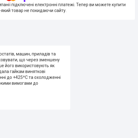
мпанії підключені електронні платежі. Тепер ви можете купити
-який товар не покидаючи сайту.
статів, машин, приладів та
аховувати, що через зменшену
ше його використовують як
дала гайкам виняткові
анні до +425ºС та охолодженні
сокими вимогами до