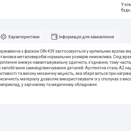
У ко
будь
Характеристики
Інформація для замовлення
ржавіюча з фаскою DIN 439 застосовується у кріпильних вузлах вер
установка металовиробів нормальних розмірів неможлива. Слід вр
ріплення знижує навантажувальну здатність з'єднання, тому часті
 запобігання самовідгвинчування деталей. Аустенітна сталь А2 на
стивості та високу механічну міцність, яка зберігається при нагрів
оксичність матеріалу дозволяє використовувати їх у сполуках з ви
 наприклад, у харчовому та медичному обладнанні.