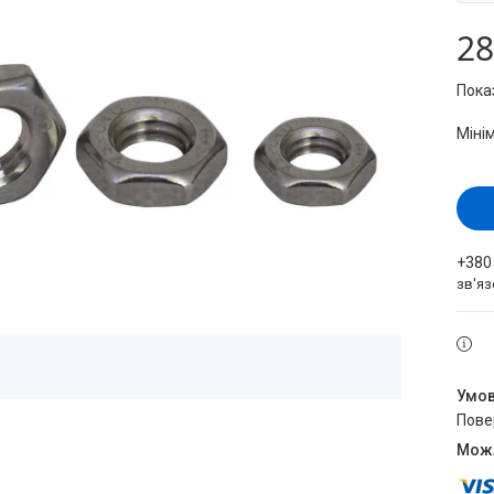
28
Пока
Міні
+380
зв'яз
пов