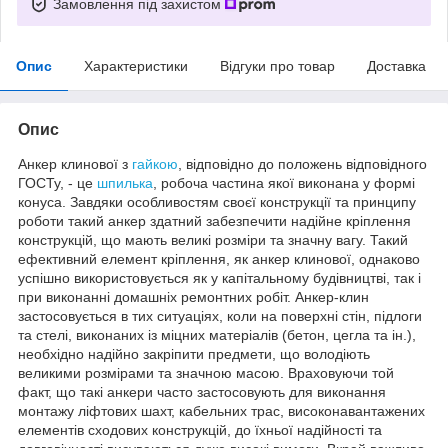
Замовлення під захистом
Опис
Характеристики
Відгуки про товар
Доставка
Опис
Анкер клинової з
гайкою
, відповідно до положень відповідного
ГОСТу, - це
шпилька
, робоча частина якої виконана у формі
конуса. Завдяки особливостям своєї конструкції та принципу
роботи такий анкер здатний забезпечити надійне кріплення
конструкцій, що мають великі розміри та значну вагу. Такий
ефективний елемент кріплення, як анкер клинової, однаково
успішно використовується як у капітальному будівництві, так і
при виконанні домашніх ремонтних робіт. Анкер-клин
застосовується в тих ситуаціях, коли на поверхні стін, підлоги
та стелі, виконаних із міцних матеріалів (бетон, цегла та ін.),
необхідно надійно закріпити предмети, що володіють
великими розмірами та значною масою. Враховуючи той
факт, що такі анкери часто застосовують для виконання
монтажу ліфтових шахт, кабельних трас, високонавантажених
елементів сходових конструкцій, до їхньої надійності та