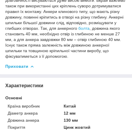
довговічності висуваються дуже високі вимоги. Вкрай важливо
також при використанні цих кріплень суворо дотримуватися
правил їх монтажу. Анкери клинового типу, що мають різну
довжину, повинні кріпитись в отворі на різну глибину. Анкерні
шпильки більшої довжини слід, відповідно, розміщувати у
глибших отворах. Так, для анкерного
болта
, довжина якого
становить 40 мм, необхідно отвір із глибиною не менше 27
мм, а для анкера завдовжки 80 мм – отвір глибиною 40 мм.
Існує також пряма залежність між довжиною анкерної
шпильки та товщиною кріпильної частини виробу, що
фіксуватиметься з її допомогою.
Приховати
Характеристики
Основні
Країна виробник
Китай
Діаметр анкера
12 мм
Довжина анкера
130 мм
Покриття
Цинк жовтий