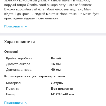
захисних конструкцій (захисні стінові панелі в лікарнях,
поручні тощо) Особливості анкера латунного забивного:
Висока корозійна стійкість; Малі міжосьові відстані; Малі
відстані до краю; Швидкий монтаж; Навантаження може бути
прикладене відразу після монтажу.
Приховати
Характеристики
Основні
Країна виробник
Китай
Діаметр анкера
16 мм
Довжина анкера
40 мм
Користувальницькі характеристики
Матеріал
Латунь
Покриття
Без покриття
Розмір
М12/16х40 мм
Приховати