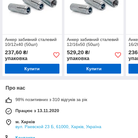
Анкер забивний сталевий
Анкер забивний сталевий
Анке
10/12х40 (50шт)
12/16х50 (50шт)
16/2
237,60
529,20
236
₴/
₴/
упаковка
упаковка
упа
Купити
Купити
Про нас
98% позитивних з 310 відгуків за рік
Працює з 13.11.2020
м. Харків
вул. Раевской 23 Б, 61000, Харків, Україна
Контакти