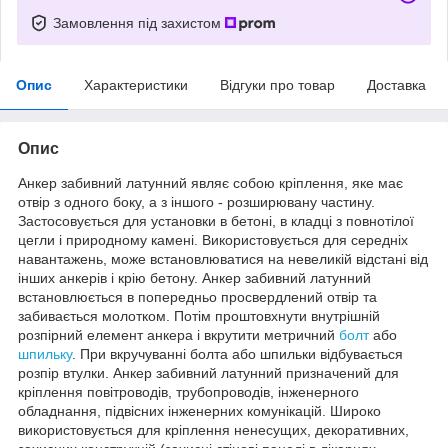
Замовлення під захистом
Опис
Характеристики
Відгуки про товар
Доставка
Опис
Анкер забивний латунний являє собою кріплення, яке має
отвір з одного боку, а з іншого - розширювану частину.
Застосовується для установки в бетоні, в кладці з повнотілої
цегли і природному камені. Використовується для середніх
навантажень, може встановлюватися на невеликій відстані від
інших анкерів і крію бетону. Анкер забивний латунний
встановлюється в попередньо просвердлений отвір та
забивається молотком. Потім проштовхнути внутрішній
розпірний елемент анкера і вкрутити метричний
болт
або
шпильку
. При вкручуванні болта або шпильки відбувається
розпір втулки. Анкер забивний латунний призначений для
кріплення повітроводів, трубопроводів, інженерного
обладнання, підвісних інженерних комунікацій. Широко
використовується для кріплення ненесущих, декоративних,