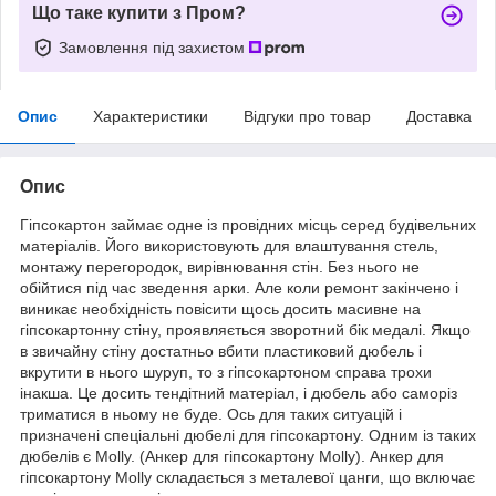
Що таке купити з Пром?
Замовлення під захистом
Опис
Характеристики
Відгуки про товар
Доставка
Опис
Гіпсокартон займає одне із провідних місць серед будівельних
матеріалів. Його використовують для влаштування стель,
монтажу перегородок, вирівнювання стін. Без нього не
обійтися під час зведення арки. Але коли ремонт закінчено і
виникає необхідність повісити щось досить масивне на
гіпсокартонну стіну, проявляється зворотний бік медалі. Якщо
в звичайну стіну достатньо вбити пластиковий дюбель і
вкрутити в нього шуруп, то з гіпсокартоном справа трохи
інакша. Це досить тендітний матеріал, і дюбель або саморіз
триматися в ньому не буде. Ось для таких ситуацій і
призначені спеціальні дюбелі для гіпсокартону. Одним із таких
дюбелів є Molly. (Анкер для гіпсокартону Molly). Анкер для
гіпсокартону Molly складається з металевої цанги, що включає