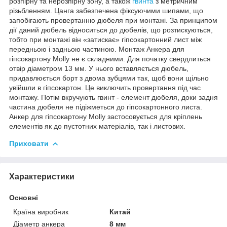
розпірну та нерозпірну зону, а також
гвинта
з метричним
різьбленням. Цанга забезпечена фіксуючими шипами, що
запобігають провертанню дюбеля при монтажі. За принципом
дії даний дюбель відноситься до дюбелів, що розтискуються,
тобто при монтажі він «затискає» гіпсокартонний лист між
передньою і задньою частиною. Монтаж Анкера для
гіпсокартону Molly не є складними. Для початку свердлиться
отвір діаметром 13 мм. У нього вставляється дюбель,
придавлюється борт з двома зубцями так, щоб вони щільно
увійшли в гіпсокартон. Це виключить провертання під час
монтажу. Потім вкручують гвинт - елемент дюбеля, доки задня
частина дюбеля не підіжметься до гіпсокартонного листа.
Анкер для гіпсокартону Molly застосовується для кріплень
елементів як до пустотних матеріалів, так і листових.
Приховати
Характеристики
Основні
Країна виробник
Китай
Діаметр анкера
8 мм