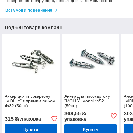
Повернення товару впродовж 14 днів за домовленістю
Всі умови повернення
Подібні товари компанії
Анкер для гіпсокартону
Анкер для гіпсокартону
Анке
"MOLLY" з прямим гачком
"MOLLY" моллі 4х52
"MOL
4х32 (50шт)
(50шт)
(100
368,55
303
₴/
315
₴/упаковка
упаковка
упа
Купити
Купити