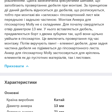
різьбленням. Цанга забезпечена фіксуючими шипами, що
запобігають провертанню дюбеля при монтажі. За принципом
дії даний дюбель відноситься до дюбелів, що розтискуються,
тобто при монтажі він «затискає» гіпсокартонний лист між
передньою і задньою частиною. Монтаж Анкера для
гіпсокартону Molly не є складними. Для початку свердлиться
отвір діаметром 13 мм. У нього вставляється дюбель,
придавлюється борт з двома зубцями так, щоб вони щільно
увійшли в гіпсокартон. Це виключить провертання під час
монтажу. Потім вкручують гвинт - елемент дюбеля, доки задня
частина дюбеля не підіжметься до гіпсокартонного листа.
Анкер для гіпсокартону Molly застосовується для кріплень
елементів як до пустотних матеріалів, так і листових.
Приховати
Характеристики
Основні
Країна виробник
Китай
Діаметр анкера
13 мм
Довжина анкера
71 мм