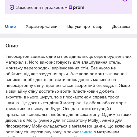
Замовлення під захистом
Опис
Характеристики
Відгуки про товар
Доставка
Опис
Гіпсокартон займає одне із провідних місць серед будівельних
матеріалів. Його використовують для влаштування стель,
монтажу перегородок, вирівнювання стін. Без нього не
обійтися під час зведення арки. Але коли ремонт закінчено і
виникає необхідність повісити щось досить масивне на
гіпсокартонну стіну, проявляється зворотний бік медалі. Якщо
в звичайну стіну достатньо вбити пластиковий дюбель і
вкрутити в нього шуруп, то з гіпсокартоном справа трохи
інакша. Це досить тендітний матеріал, і дюбель або саморіз
триматися в ньому не буде. Ось для таких ситуацій і
призначені спеціальні дюбелі для гіпсокартону. Одним із таких
дюбелів є Molly. (Анкер для гіпсокартону Molly). Анкер для
гіпсокартону Molly складається з металевої цанги, що включає
розпірну та нерозпірну зону, а також
гвинта
з метричним