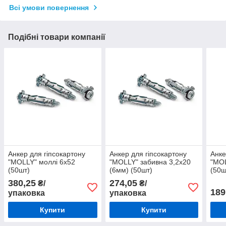
Всі умови повернення
Подібні товари компанії
Анкер для гіпсокартону
Анкер для гіпсокартону
Анке
"MOLLY" моллі 6х52
"MOLLY" забивна 3,2х20
"MOL
(50шт)
(6мм) (50шт)
(50ш
380,25
274,05
₴/
₴/
189
упаковка
упаковка
Купити
Купити