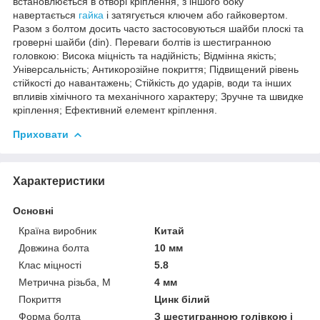
встановлюється в отворі кріплення, з іншого боку
навертається
гайка
і затягується ключем або гайковертом.
Разом з болтом досить часто застосовуються шайби плоскі та
гроверні шайби (din). Переваги болтів із шестигранною
головкою: Висока міцність та надійність; Відмінна якість;
Універсальність; Антикорозійне покриття; Підвищений рівень
стійкості до навантажень; Стійкість до ударів, води та інших
впливів хімічного та механічного характеру; Зручне та швидке
кріплення; Ефективний елемент кріплення.
Приховати
Характеристики
Основні
Країна виробник
Китай
Довжина болта
10 мм
Клас міцності
5.8
Метрична різьба, М
4 мм
Покриття
Цинк білий
Форма болта
З шестигранною голівкою і