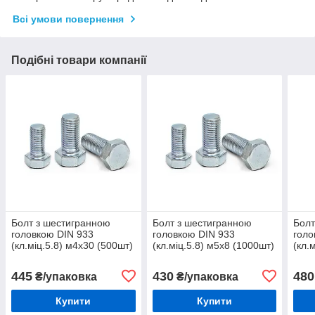
Всі умови повернення
Подібні товари компанії
Болт з шестигранною
Болт з шестигранною
Болт
головкою DIN 933
головкою DIN 933
голо
(кл.міц.5.8) м4х30 (500шт)
(кл.міц.5.8) м5х8 (1000шт)
(кл.
(100
445
430
480
₴/упаковка
₴/упаковка
Купити
Купити