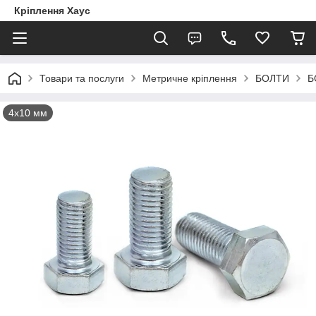
Кріплення Хаус
Товари та послуги
Метричне кріплення
БОЛТИ
Б
4х10 мм