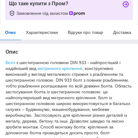
Що таке купити з Пром?
Замовлення під захистом
Опис
Характеристики
Відгуки про товар
Доставка
Опис
Болт
з шестигранною головкою DIN 933 - найпростіший і
надійніший вид
метричного кріплення
, конструктивно
виконаний у вигляді металевого стрижня з різьбленням та
шестигранною головою. DIN 933 болт з повним різьбленням,
тобто різьблення розташоване по всій довжині болта. Область
застосування болта із шестигранною головкою: це
найпопулярніший вид метричного кріплення. Болт із
шестигранною головкою широко використовується в багатьох
галузях – будівництво, машинобудування, меблеве
виробництво. Застосовують для кріплення різних деталей із
металу, дерева, бетону та інші. Дозволяє швидко та якісно
зробити монтаж. Спосіб монтажу болта: кріплення за
допомогою болта проводиться досить просто, болт