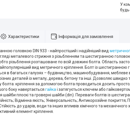
У ко
будь
Характеристики
Інформація для замовлення
анною головкою DIN 933 - найпростіший і надійніший вид
метричног
гляді металевого стрижня з різьбленням та шестигранною головою.
обто різьблення розташоване по всій довжині болта. Область заст
найпопулярніший вид метричного кріплення. Болт із шестигранною
ься в багатьох галузях – будівництво, машинобудування, меблеве
різних деталей із металу, дерева, бетону та інші. Дозволяє швидко 
 болта: кріплення за допомогою болта проводиться досить просто,
ншого боку навертається
гайка
і затягується ключем або гайковертом
 шайби плоскі та гроверні шайби (din). Переваги болтів із шестиг
ійність; Відмінна якість; Універсальність; Антикорозійне покриття; 
тійкість до ударів, води та інших впливів хімічного та механічного
ктивний елемент кріплення.