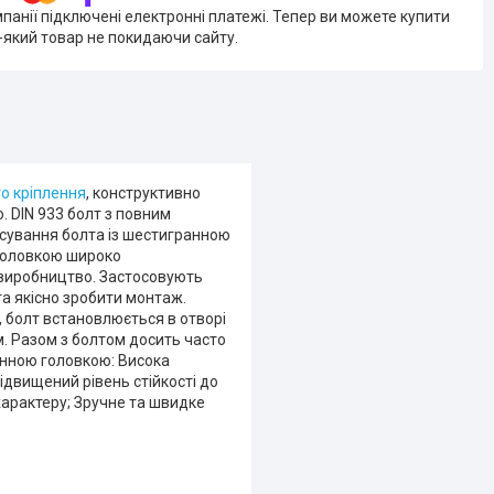
мпанії підключені електронні платежі. Тепер ви можете купити
-який товар не покидаючи сайту.
о кріплення
, конструктивно
 DIN 933 болт з повним
осування болта із шестигранною
 головкою широко
 виробництво. Застосовують
та якісно зробити монтаж.
 болт встановлюється в отворі
. Разом з болтом досить часто
ранною головкою: Висока
Підвищений рівень стійкості до
 характеру; Зручне та швидке