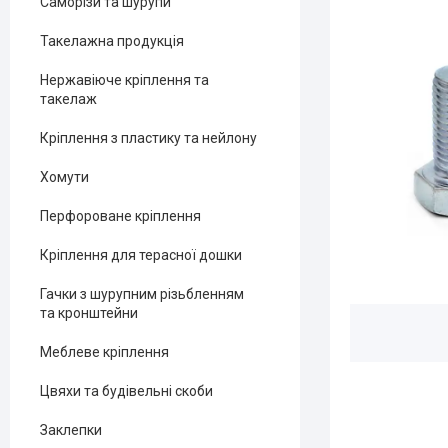
Саморізи та шурупи
Такелажна продукція
Нержавіюче кріплення та
такелаж
Кріплення з пластику та нейлону
Хомути
Перфороване кріплення
Кріплення для терасної дошки
Гачки з шурупним різьбленням
та кронштейни
Меблеве кріплення
Цвяхи та будівельні скоби
Заклепки