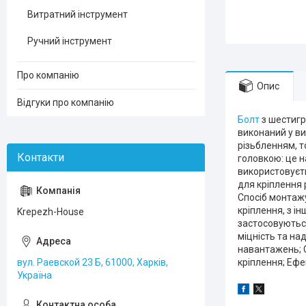
Витратний інструмент
Ручний інструмент
Про компанію
Опис
Відгуки про компанію
Болт
з шестигр
виконаний у ви
різьбленням, т
головкою: це 
використовуєт
для кріплення 
Спосіб монтажу
кріплення, з і
Krepezh-House
застосовуються
міцність та над
навантажень; С
вул. Раевской 23 Б, 61000, Харків,
кріплення; Ефе
Україна