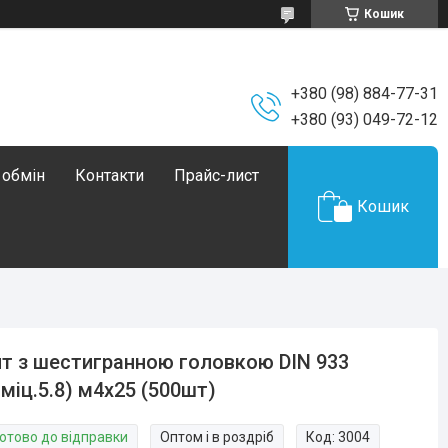
Кошик
+380 (98) 884-77-31
+380 (93) 049-72-12
 обмін
Контакти
Прайс-лист
Кошик
т з шестигранною головкою DIN 933
.міц.5.8) м4х25 (500шт)
Готово до відправки
Оптом і в роздріб
Код:
3004