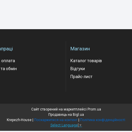
впраці
Магазин
 оплата
Каталог товарів
та обмін
Відгуки
Прайс-лист
Сайт створений на маркетплейсі
Prom.ua
Продавець на Bigl.ua
Krepezh-House |
Поскаржитися на контент
|
Політика конфіденційності
Select Language
▼