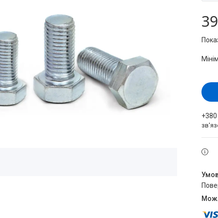
39
Пока
Міні
+380
зв'яз
пов