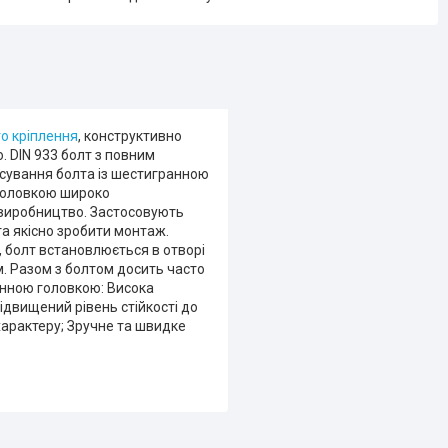
о кріплення
, конструктивно
 DIN 933 болт з повним
осування болта із шестигранною
 головкою широко
 виробництво. Застосовують
та якісно зробити монтаж.
 болт встановлюється в отворі
. Разом з болтом досить часто
ранною головкою: Висока
Підвищений рівень стійкості до
 характеру; Зручне та швидке