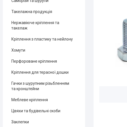
Саморізи та шурупи
Такелажна продукція
Нержавіюче кріплення та
такелаж
Кріплення з пластику та нейлону
Хомути
Перфороване кріплення
Кріплення для терасної дошки
Гачки з шурупним різьбленням
та кронштейни
Меблеве кріплення
Цвяхи та будівельні скоби
Заклепки