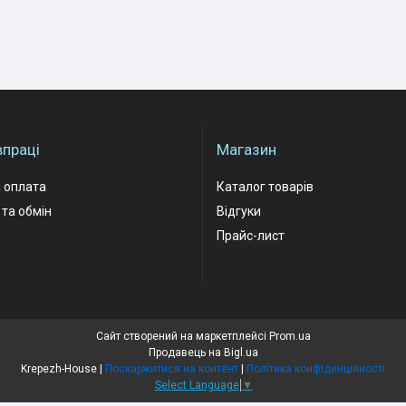
впраці
Магазин
 оплата
Каталог товарів
та обмін
Відгуки
Прайс-лист
Сайт створений на маркетплейсі
Prom.ua
Продавець на Bigl.ua
Krepezh-House |
Поскаржитися на контент
|
Політика конфіденційності
Select Language
▼