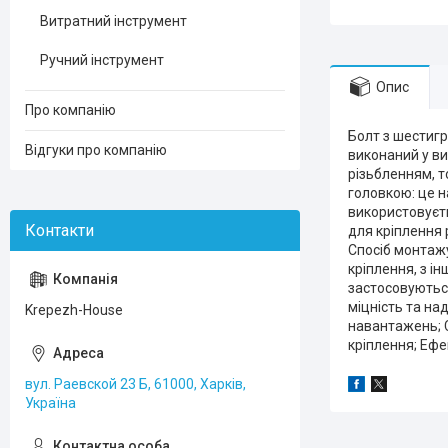
Витратний інструмент
Ручний інструмент
Опис
Про компанію
Болт з шестигр
Відгуки про компанію
виконаний у ви
різьбленням, т
головкою: це 
використовуєт
для кріплення 
Спосіб монтажу
кріплення, з і
застосовують
міцність та над
Krepezh-House
навантажень; С
кріплення; Ефе
вул. Раевской 23 Б, 61000, Харків,
Україна