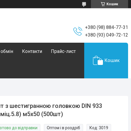
Кошик
+380 (98) 884-77-31
+380 (93) 049-72-12
 обмін
Контакти
Прайс-лист
Кошик
т з шестигранною головкою DIN 933
.міц.5.8) м5х50 (500шт)
Готово до відправки
Оптом і в роздріб
Код:
3019