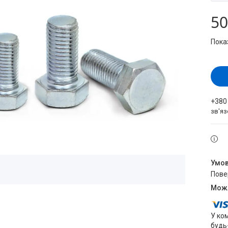
50
Пока
+380
зв'яз
пов
У ко
будь