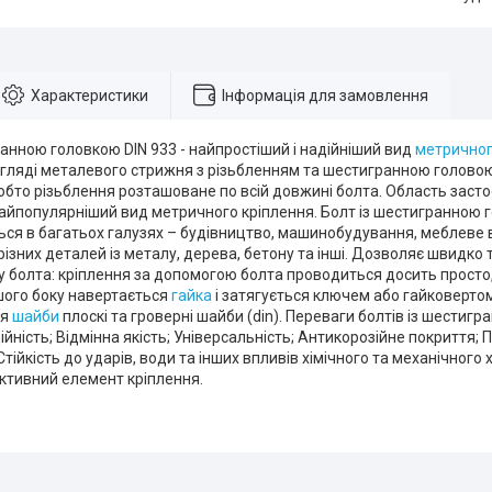
Характеристики
Інформація для замовлення
анною головкою DIN 933 - найпростіший і надійніший вид
метричног
гляді металевого стрижня з різьбленням та шестигранною головою.
обто різьблення розташоване по всій довжині болта. Область заст
найпопулярніший вид метричного кріплення. Болт із шестигранною
ься в багатьох галузях – будівництво, машинобудування, меблеве
різних деталей із металу, дерева, бетону та інші. Дозволяє швидко 
 болта: кріплення за допомогою болта проводиться досить просто,
ншого боку навертається
гайка
і затягується ключем або гайковертом
ся
шайби
плоскі та гроверні шайби (din). Переваги болтів із шестиг
ійність; Відмінна якість; Універсальність; Антикорозійне покриття; 
тійкість до ударів, води та інших впливів хімічного та механічного
ктивний елемент кріплення.