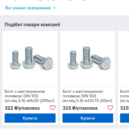
Всі умови повернення
Подібні товари компанії
Болт з шестигранною
Болт з шестигранною
Болт
головкою DIN 933
головкою DIN 933
голо
(кл.міц.5.8) м8х20 (200шт)
(кл.міц.5.8) м10х75 (50шт)
(кл.
322
315
315
₴/упаковка
₴/упаковка
Купити
Купити