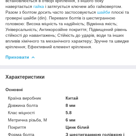
встановлюється в отворі кріплення, з іншого боку
навертається
гайка
і затягується ключем або гайковертом.
Разом з болтом досить часто застосовуються
шайби
плоскі та
гроверні шайби (din). Переваги болтів із шестигранною
головкою: Висока міцність та надійність; Відмінна якість;
Універсальність; Антикорозійне покриття; Підвищений рівень
стійкості до навантажень; Стійкість до ударів, води та інших
впливів хімічного та механічного характеру; Зручне та швидке
кріплення; Ефективний елемент кріплення.
Приховати
Характеристики
Основні
Країна виробник
Китай
Довжина болта
8 мм
Клас міцності
5.8
Метрична різьба, М
6 мм
Покриття
Цинк білий
Форма болта
З шестигранною голівкою і