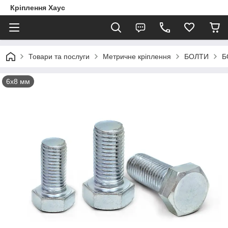
Кріплення Хаус
Товари та послуги
Метричне кріплення
БОЛТИ
Б
6х8 мм