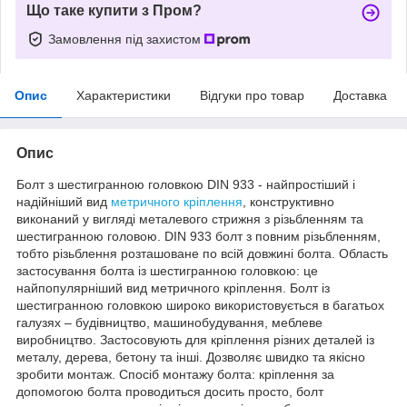
Що таке купити з Пром?
Замовлення під захистом
Опис
Характеристики
Відгуки про товар
Доставка
Опис
Болт з шестигранною головкою DIN 933 - найпростіший і
надійніший вид
метричного кріплення
, конструктивно
виконаний у вигляді металевого стрижня з різьбленням та
шестигранною головою. DIN 933 болт з повним різьбленням,
тобто різьблення розташоване по всій довжині болта. Область
застосування болта із шестигранною головкою: це
найпопулярніший вид метричного кріплення. Болт із
шестигранною головкою широко використовується в багатьох
галузях – будівництво, машинобудування, меблеве
виробництво. Застосовують для кріплення різних деталей із
металу, дерева, бетону та інші. Дозволяє швидко та якісно
зробити монтаж. Спосіб монтажу болта: кріплення за
допомогою болта проводиться досить просто, болт