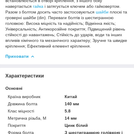
встановлюється в отворі кріплення, з іншого боку
навертається
гайка
і затягується ключем або гайковертом.
Разом з болтом досить часто застосовуються
шайби
плоскі та
гроверні шайби (din). Переваги болтів із шестигранною
головкою: Висока міцність та надійність; Відмінна якість;
Універсальність; Антикорозійне покриття; Підвищений рівень
стійкості до навантажень; Стійкість до ударів, води та інших
впливів хімічного та механічного характеру; Зручне та швидке
кріплення; Ефективний елемент кріплення.
Приховати
Характеристики
Основні
Країна виробник
Китай
Довжина болта
140 мм
Клас міцності
5.8
Метрична різьба, М
14 мм
Покриття
Цинк білий
Форма болта
З шестигранною голівкою і