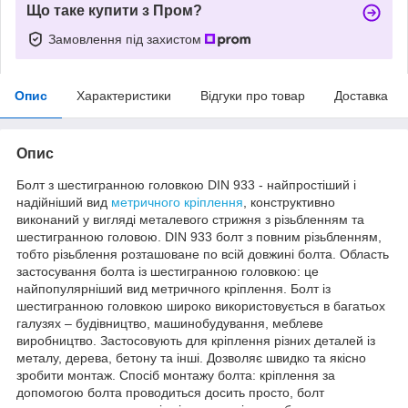
Що таке купити з Пром?
Замовлення під захистом
Опис
Характеристики
Відгуки про товар
Доставка
Опис
Болт з шестигранною головкою DIN 933 - найпростіший і
надійніший вид
метричного кріплення
, конструктивно
виконаний у вигляді металевого стрижня з різьбленням та
шестигранною головою. DIN 933 болт з повним різьбленням,
тобто різьблення розташоване по всій довжині болта. Область
застосування болта із шестигранною головкою: це
найпопулярніший вид метричного кріплення. Болт із
шестигранною головкою широко використовується в багатьох
галузях – будівництво, машинобудування, меблеве
виробництво. Застосовують для кріплення різних деталей із
металу, дерева, бетону та інші. Дозволяє швидко та якісно
зробити монтаж. Спосіб монтажу болта: кріплення за
допомогою болта проводиться досить просто, болт