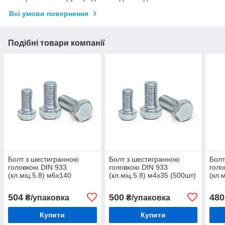
Всі умови повернення
Подібні товари компанії
Болт з шестигранною
Болт з шестигранною
Болт
головкою DIN 933
головкою DIN 933
голо
(кл.міц.5.8) м6х140
(кл.міц.5.8) м4х35 (500шт)
(кл.
(100шт)
(100
504
500
480
₴/упаковка
₴/упаковка
Купити
Купити