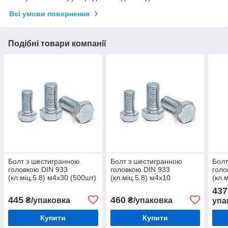
Всі умови повернення
Подібні товари компанії
Болт з шестигранною
Болт з шестигранною
Болт
головкою DIN 933
головкою DIN 933
голо
(кл.міц.5.8) м4х30 (500шт)
(кл.міц.5.8) м4х10
(кл.
(1000шт)
437
445
460
₴/упаковка
₴/упаковка
упа
Купити
Купити