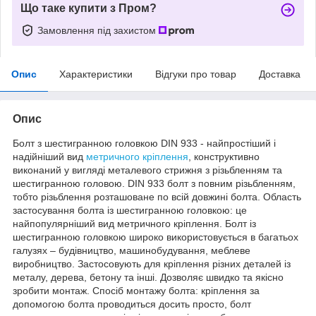
Що таке купити з Пром?
Замовлення під захистом
Опис
Характеристики
Відгуки про товар
Доставка
Опис
Болт з шестигранною головкою DIN 933 - найпростіший і
надійніший вид
метричного кріплення
, конструктивно
виконаний у вигляді металевого стрижня з різьбленням та
шестигранною головою. DIN 933 болт з повним різьбленням,
тобто різьблення розташоване по всій довжині болта. Область
застосування болта із шестигранною головкою: це
найпопулярніший вид метричного кріплення. Болт із
шестигранною головкою широко використовується в багатьох
галузях – будівництво, машинобудування, меблеве
виробництво. Застосовують для кріплення різних деталей із
металу, дерева, бетону та інші. Дозволяє швидко та якісно
зробити монтаж. Спосіб монтажу болта: кріплення за
допомогою болта проводиться досить просто, болт