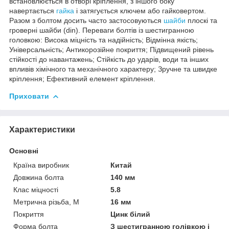
встановлюється в отворі кріплення, з іншого боку
навертається
гайка
і затягується ключем або гайковертом.
Разом з болтом досить часто застосовуються
шайби
плоскі та
гроверні шайби (din). Переваги болтів із шестигранною
головкою: Висока міцність та надійність; Відмінна якість;
Універсальність; Антикорозійне покриття; Підвищений рівень
стійкості до навантажень; Стійкість до ударів, води та інших
впливів хімічного та механічного характеру; Зручне та швидке
кріплення; Ефективний елемент кріплення.
Приховати
Характеристики
Основні
Країна виробник
Китай
Довжина болта
140 мм
Клас міцності
5.8
Метрична різьба, М
16 мм
Покриття
Цинк білий
Форма болта
З шестигранною голівкою і