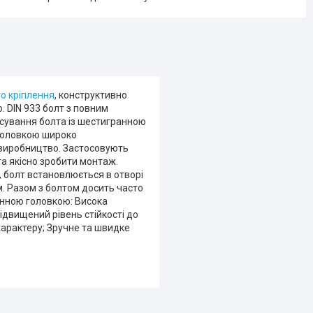
о кріплення
, конструктивно
 DIN 933 болт з повним
осування болта із шестигранною
 головкою широко
 виробництво. Застосовують
та якісно зробити монтаж.
 болт встановлюється в отворі
. Разом з болтом досить часто
ранною головкою: Висока
Підвищений рівень стійкості до
 характеру; Зручне та швидке