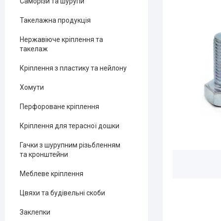
Саморізи та шурупи
Такелажна продукція
Нержавіюче кріплення та
такелаж
Кріплення з пластику та нейлону
Хомути
Перфороване кріплення
Кріплення для терасної дошки
Гачки з шурупним різьбленням
та кронштейни
Меблеве кріплення
Цвяхи та будівельні скоби
Заклепки