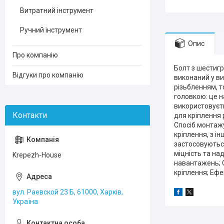
Витратний інструмент
Ручний інструмент
Опис
Про компанію
Болт з шестигр
Відгуки про компанію
виконаний у ви
різьбленням, т
головкою: це 
використовуєт
для кріплення 
Спосіб монтажу
кріплення, з і
застосовують
міцність та над
Krepezh-House
навантажень; С
кріплення; Ефе
вул. Раевской 23 Б, 61000, Харків,
Україна