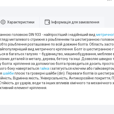
Характеристики
Інформація для замовлення
анною головкою DIN 933 - найпростіший і надійніший вид
метричног
гляді металевого стрижня з різьбленням та шестигранною головою.
обто різьблення розташоване по всій довжині болта. Область заст
найпопулярніший вид метричного кріплення. Болт із шестигранною
ься в багатьох галузях – будівництво, машинобудування, меблеве
різних деталей із металу, дерева, бетону та інші. Дозволяє швидко 
 болта: кріплення за допомогою болта проводиться досить просто,
ншого боку навертається
гайка
і затягується ключем або гайковертом
ся
шайби
плоскі та гроверні шайби (din). Переваги болтів із шестиг
ійність; Відмінна якість; Універсальність; Антикорозійне покриття; 
тійкість до ударів, води та інших впливів хімічного та механічного
ктивний елемент кріплення.