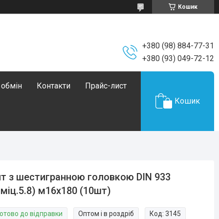
Кошик
+380 (98) 884-77-31
+380 (93) 049-72-12
 обмін
Контакти
Прайс-лист
Кошик
т з шестигранною головкою DIN 933
.міц.5.8) м16х180 (10шт)
Готово до відправки
Оптом і в роздріб
Код:
3145