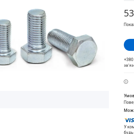
53
Пока
+380
зв'яз
пов
У ко
будь