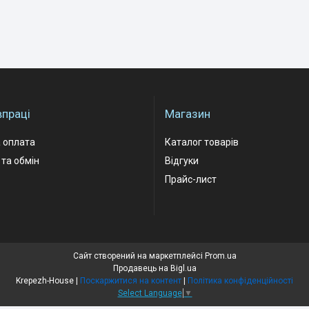
впраці
Магазин
 оплата
Каталог товарів
та обмін
Відгуки
Прайс-лист
Сайт створений на маркетплейсі
Prom.ua
Продавець на Bigl.ua
Krepezh-House |
Поскаржитися на контент
|
Політика конфіденційності
Select Language
▼