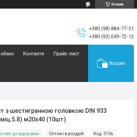
Кошик
+380 (98) 884-77-31
+380 (93) 049-72-12
 обмін
Контакти
Прайс-лист
Кошик
т з шестигранною головкою DIN 933
.міц.5.8) м20х40 (10шт)
Готово до відправки
Оптом і в роздріб
Код:
3156