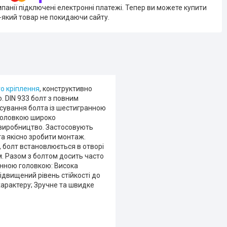
мпанії підключені електронні платежі. Тепер ви можете купити
-який товар не покидаючи сайту.
о кріплення
, конструктивно
 DIN 933 болт з повним
осування болта із шестигранною
 головкою широко
 виробництво. Застосовують
та якісно зробити монтаж.
 болт встановлюється в отворі
. Разом з болтом досить часто
ранною головкою: Висока
Підвищений рівень стійкості до
 характеру; Зручне та швидке