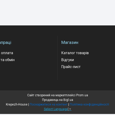
впраці
Магазин
 оплата
Каталог товарів
та обмін
Відгуки
Прайс-лист
Сайт створений на маркетплейсі
Prom.ua
Продавець на Bigl.ua
Krepezh-House |
Поскаржитися на контент
|
Політика конфіденційності
Select Language
▼