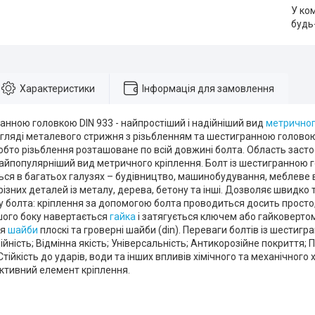
У ко
будь
Характеристики
Інформація для замовлення
анною головкою DIN 933 - найпростіший і надійніший вид
метричног
гляді металевого стрижня з різьбленням та шестигранною головою.
обто різьблення розташоване по всій довжині болта. Область заст
найпопулярніший вид метричного кріплення. Болт із шестигранною
ься в багатьох галузях – будівництво, машинобудування, меблеве
різних деталей із металу, дерева, бетону та інші. Дозволяє швидко 
 болта: кріплення за допомогою болта проводиться досить просто,
ншого боку навертається
гайка
і затягується ключем або гайковертом
ся
шайби
плоскі та гроверні шайби (din). Переваги болтів із шестиг
ійність; Відмінна якість; Універсальність; Антикорозійне покриття; 
тійкість до ударів, води та інших впливів хімічного та механічного
ктивний елемент кріплення.