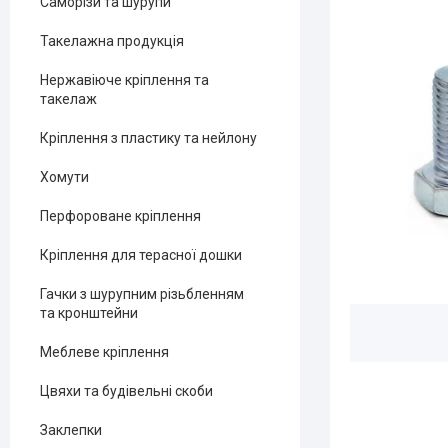
Саморізи та шурупи
Такелажна продукція
Нержавіюче кріплення та
такелаж
Кріплення з пластику та нейлону
Хомути
Перфороване кріплення
Кріплення для терасної дошки
Гачки з шурупним різьбленням
та кронштейни
Меблеве кріплення
Цвяхи та будівельні скоби
Заклепки