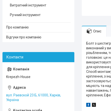
Витратний інструмент
Ручний інструмент
Про компанію
Опис
Відгуки про компанію
Болт з шестигр
виконаний у ви
різьбленням, т
головкою: це 
використовуєт
для кріплення 
Спосіб монтажу
кріплення, з і
Krepezh-House
застосовують
міцність та над
навантажень; С
вул. Раевской 23 Б, 61000, Харків,
кріплення; Ефе
Україна