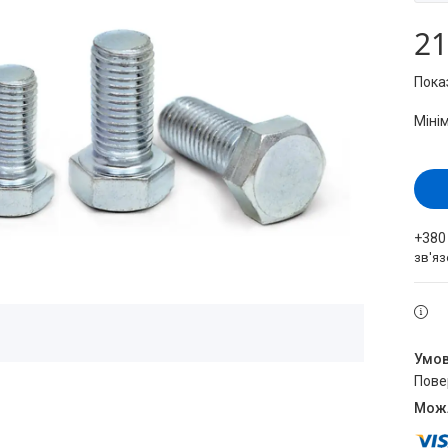
21
Пока
Міні
+380
зв'яз
пов