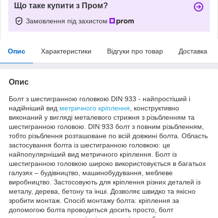
Що таке купити з Пром?
Замовлення під захистом
Опис
Характеристики
Відгуки про товар
Доставка
Опис
Болт з шестигранною головкою DIN 933 - найпростіший і
надійніший вид
метричного кріплення
, конструктивно
виконаний у вигляді металевого стрижня з різьбленням та
шестигранною головою. DIN 933 болт з повним різьбленням,
тобто різьблення розташоване по всій довжині болта. Область
застосування болта із шестигранною головкою: це
найпопулярніший вид метричного кріплення. Болт із
шестигранною головкою широко використовується в багатьох
галузях – будівництво, машинобудування, меблеве
виробництво. Застосовують для кріплення різних деталей із
металу, дерева, бетону та інші. Дозволяє швидко та якісно
зробити монтаж. Спосіб монтажу болта: кріплення за
допомогою болта проводиться досить просто, болт