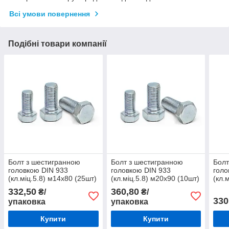
Всі умови повернення
Подібні товари компанії
Болт з шестигранною
Болт з шестигранною
Болт
головкою DIN 933
головкою DIN 933
голо
(кл.міц.5.8) м14х80 (25шт)
(кл.міц.5.8) м20х90 (10шт)
(кл.
332,50
360,80
₴/
₴/
330
упаковка
упаковка
Купити
Купити