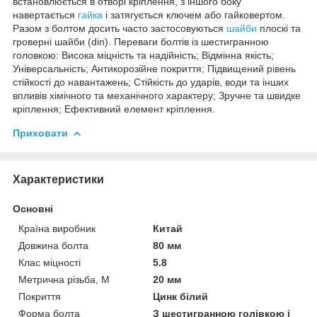
встановлюється в отворі кріплення, з іншого боку
навертається
гайка
і затягується ключем або гайковертом.
Разом з болтом досить часто застосовуються
шайби
плоскі та
гроверні шайби (din). Переваги болтів із шестигранною
головкою: Висока міцність та надійність; Відмінна якість;
Універсальність; Антикорозійне покриття; Підвищений рівень
стійкості до навантажень; Стійкість до ударів, води та інших
впливів хімічного та механічного характеру; Зручне та швидке
кріплення; Ефективний елемент кріплення.
Приховати
Характеристики
Основні
Країна виробник
Китай
Довжина болта
80 мм
Клас міцності
5.8
Метрична різьба, М
20 мм
Покриття
Цинк білий
Форма болта
З шестигранною голівкою і