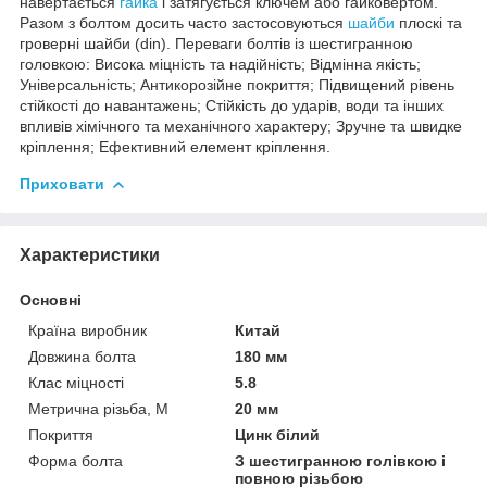
навертається
гайка
і затягується ключем або гайковертом.
Разом з болтом досить часто застосовуються
шайби
плоскі та
гроверні шайби (din). Переваги болтів із шестигранною
головкою: Висока міцність та надійність; Відмінна якість;
Універсальність; Антикорозійне покриття; Підвищений рівень
стійкості до навантажень; Стійкість до ударів, води та інших
впливів хімічного та механічного характеру; Зручне та швидке
кріплення; Ефективний елемент кріплення.
Приховати
Характеристики
Основні
Країна виробник
Китай
Довжина болта
180 мм
Клас міцності
5.8
Метрична різьба, М
20 мм
Покриття
Цинк білий
Форма болта
З шестигранною голівкою і
повною різьбою