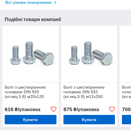
Всі умови повернення
Подібні товари компанії
Болт з шестигранною
Болт з шестигранною
Болт
головкою DIN 933
головкою DIN 933
голо
(кл.міц.5.8) м20х120
(кл.міц.5.8) м12х250
(кл.
(10шт)
(25шт)
(10ш
616
875
700
₴/упаковка
₴/упаковка
Купити
Купити