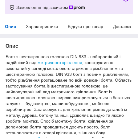
Замовлення під захистом
Опис
Характеристики
Відгуки про товар
Доставка
Опис
Болт з шестигранною головкою DIN 933 - найпростіший і
надійніший вид
метричного кріплення
, конструктивно
виконаний у вигляді металевого стрижня з різьбленням та
шестигранною головою. DIN 933 болт з повним різьбленням,
тобто різьблення розташоване по всій довжині болта. Область
застосування болта із шестигранною головкою: це
найпопулярніший вид метричного кріплення. Болт із
шестигранною головкою широко використовується в багатьох
галузях – будівництво, машинобудування, меблеве
виробництво. Застосовують для кріплення різних деталей із
металу, дерева, бетону та інші. Дозволяє швидко та якісно
зробити монтаж. Спосіб монтажу болта: кріплення за
допомогою болта проводиться досить просто, болт
встановлюється в отворі кріплення, з іншого боку