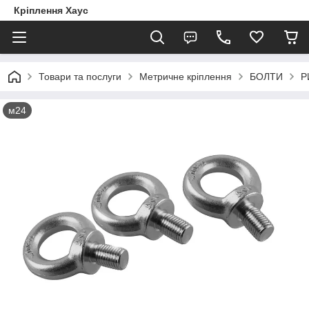
Кріплення Хаус
Товари та послуги
Метричне кріплення
БОЛТИ
Р
м24