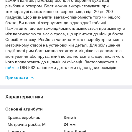
важкий вантаж (такелаж) або для створення вуха над
різьбовим отвором. Болт можна використовувати при
температурі навколишнього середовища від -20 до 200
градусів. Щоб визначити вантажопідйомність того чи іншого
болта, Ви повинні звернутися до відповідної таблиці.
Пам'ятайте, що вантажопідйомність змінюється при зміні кута
між вертикаллю та віссю троса, що кріпиться до кільця болта.
Спосіб монтажу: Різьбова частина металовиробу кріпиться в
метричному отворі на установочній деталі. Для збільшення
надійності рим болт можна затягнути міцніше за допомогою
монтування або прута, який вставляється в кільце, після чого
його провертають до щільнішої фіксації. Застосовується з
гайкою
DIN 582 та іншими деталями відповідних розмірів.
Приховати
Характеристики
Основні атрибути
Країна виробник
Китай
Метрична різьба, М
24 мм
Покриття
Цинк білий