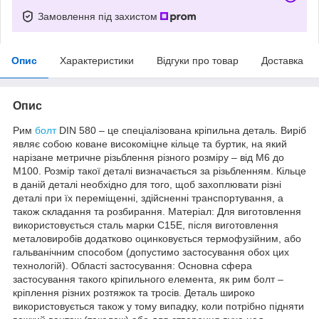
Замовлення під захистом
Опис
Характеристики
Відгуки про товар
Доставка
Опис
Рим
болт
DIN 580 – це спеціалізована кріпильна деталь. Виріб
являє собою коване високоміцне кільце та буртик, на який
нарізане метричне різьблення різного розміру – від М6 до
М100. Розмір такої деталі визначається за різьбленням. Кільце
в даній деталі необхідно для того, щоб захоплювати різні
деталі при їх переміщенні, здійсненні транспортування, а
також складання та розбирання. Матеріал: Для виготовлення
використовується сталь марки С15Е, після виготовлення
металовиробів додатково оцинковується термофузійним, або
гальванічним способом (допустимо застосування обох цих
технологій). Області застосування: Основна сфера
застосування такого кріпильного елемента, як рим болт –
кріплення різних розтяжок та тросів. Деталь широко
використовується також у тому випадку, коли потрібно підняти