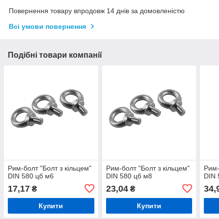
Повернення товару впродовж 14 днів за домовленістю
Всі умови повернення
Подібні товари компанії
Рим-болт "Болт з кільцем"
Рим-болт "Болт з кільцем"
Рим-
DIN 580 цб м6
DIN 580 цб м8
DIN 
17,17
23,04
34,
₴
₴
Купити
Купити