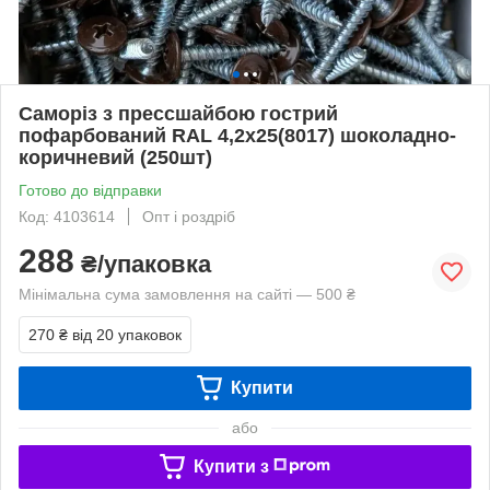
Саморіз з прессшайбою гострий
пофарбований RAL 4,2х25(8017) шоколадно-
коричневий (250шт)
Готово до відправки
Код: 4103614
Опт і роздріб
288
₴/упаковка
Мінімальна сума замовлення на сайті — 500 ₴
270 ₴
від 20 упаковок
Купити
або
Купити з