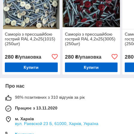
Саморіз з прессшайбою
Саморіз з прессшайбою
Само
гострий RAL 4,2х25(1015)
гострий RAL 4,2х25(3005)
гост
(250шт)
(250шт)
(250
280
280
280
₴/упаковка
₴/упаковка
Купити
Купити
Про нас
98% позитивних з 310 відгуків за рік
Працює з 13.11.2020
м. Харків
вул. Раевской 23 Б, 61000, Харків, Україна