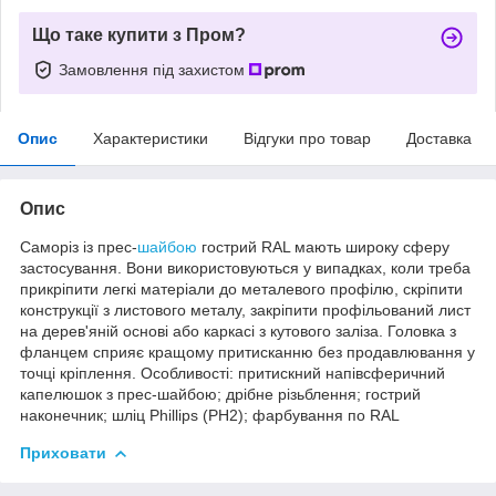
Що таке купити з Пром?
Замовлення під захистом
Опис
Характеристики
Відгуки про товар
Доставка
Опис
Саморіз із прес-
шайбою
гострий RAL мають широку сферу
застосування. Вони використовуються у випадках, коли треба
прикріпити легкі матеріали до металевого профілю, скріпити
конструкції з листового металу, закріпити профільований лист
на дерев'яній основі або каркасі з кутового заліза. Головка з
фланцем сприяє кращому притисканню без продавлювання у
точці кріплення. Особливості: притискний напівсферичний
капелюшок з прес-шайбою; дрібне різьблення; гострий
наконечник; шліц Phillips (PH2); фарбування по RAL
Приховати