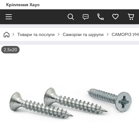
Кріплення Хаус
Товари та послуги
Саморізи та шурупи
САМОРІЗ УН
2,5х20