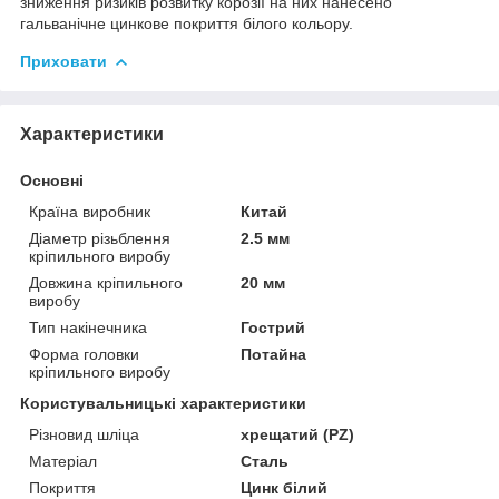
зниження ризиків розвитку корозії на них нанесено
гальванічне цинкове покриття білого кольору.
Приховати
Характеристики
Основні
Країна виробник
Китай
Діаметр різьблення
2.5 мм
кріпильного виробу
Довжина кріпильного
20 мм
виробу
Тип накінечника
Гострий
Форма головки
Потайна
кріпильного виробу
Користувальницькі характеристики
Різновид шліца
хрещатий (PZ)
Матеріал
Сталь
Покриття
Цинк білий