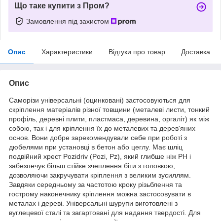
Що таке купити з Пром?
Замовлення під захистом
Опис
Характеристики
Відгуки про товар
Доставка
Опис
Саморізи універсальні (оцинковані) застосовуються для
скріплення матеріалів різної товщини (металеві листи, тонкий
профіль, деревні плити, пластмаса, деревина, оргаліт) як між
собою, так і для кріплення їх до металевих та дерев'яних
основ. Вони добре зарекомендували себе при роботі з
дюбелями при установці в бетон або цеглу. Має шліц
подвійний хрест Pozidriv (Pozi, Pz), який глибше ніж PH і
забезпечує більш стійке зчеплення біти з головкою,
дозволяючи закручувати кріплення з великим зусиллям.
Завдяки середньому за частотою кроку різьблення та
гострому наконечнику кріплення можна застосовувати в
металах і дереві. Універсальні шурупи виготовлені з
вуглецевої сталі та загартовані для надання твердості. Для