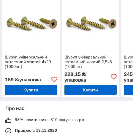
Шуруп універсальний
Шуруп універсальний
Шуру
потаємний жовтий 4х20
потаємний жовтий 2,5х8
пота
(1000шт)
(1000шт)
(100
228,15
245
₴/
189
₴/упаковка
упаковка
упа
Купити
Купити
Про нас
98% позитивних з 310 відгуків за рік
Працює з 13.11.2020