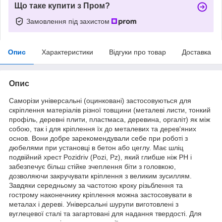
Що таке купити з Пром?
Замовлення під захистом
Опис
Характеристики
Відгуки про товар
Доставка
Опис
Саморізи універсальні (оцинковані) застосовуються для
скріплення матеріалів різної товщини (металеві листи, тонкий
профіль, деревні плити, пластмаса, деревина, оргаліт) як між
собою, так і для кріплення їх до металевих та дерев'яних
основ. Вони добре зарекомендували себе при роботі з
дюбелями при установці в бетон або цеглу. Має шліц
подвійний хрест Pozidriv (Pozi, Pz), який глибше ніж PH і
забезпечує більш стійке зчеплення біти з головкою,
дозволяючи закручувати кріплення з великим зусиллям.
Завдяки середньому за частотою кроку різьблення та
гострому наконечнику кріплення можна застосовувати в
металах і дереві. Універсальні шурупи виготовлені з
вуглецевої сталі та загартовані для надання твердості. Для