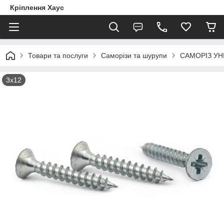
Кріплення Хаус
Товари та послуги
Саморізи та шурупи
САМОРІЗ УН
3х12