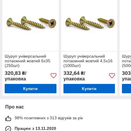
Шуруп універсальний
Шуруп універсальний
Шуру
потаємний жовтий 6х35
потаємний жовтий 4,5х16
пота
(250шт)
(1000шт)
(500
320,83
332,64
303
₴/
₴/
упаковка
упаковка
упа
Купити
Купити
Про нас
98% позитивних з 313 відгуків за рік
Працює з 13.11.2020