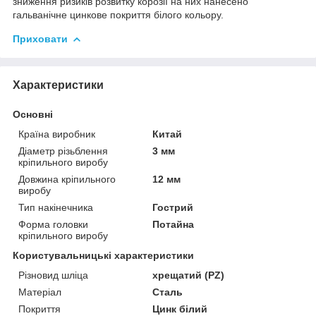
зниження ризиків розвитку корозії на них нанесено
гальванічне цинкове покриття білого кольору.
Приховати
Характеристики
Основні
Країна виробник
Китай
Діаметр різьблення
3 мм
кріпильного виробу
Довжина кріпильного
12 мм
виробу
Тип накінечника
Гострий
Форма головки
Потайна
кріпильного виробу
Користувальницькі характеристики
Різновид шліца
хрещатий (PZ)
Матеріал
Сталь
Покриття
Цинк білий