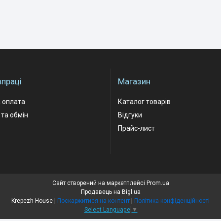
впраці
Магазин
 оплата
Каталог товарів
та обмін
Відгуки
Прайс-лист
Сайт створений на маркетплейсі
Prom.ua
Продавець на Bigl.ua
Krepezh-House |
Поскаржитися на контент
|
Політика конфіденційності
Select Language
▼