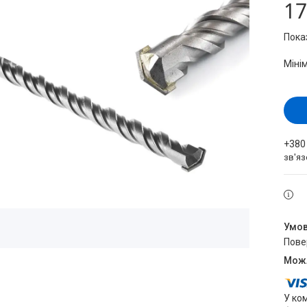
17
Пока
Міні
+380
зв'яз
пов
У ко