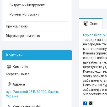
Витратний інструмент
Ручний інструмент
Опис
Про компанію
Бур по бетону 
Відгуки про компанію
твердих вапняк
на середніх та
має підвищену 
Канали сприяют
свердла забезп
що забезпечуют
передавати уда
Конструкція ін
Krepezh-House
змогу робити о
забезпечують п
Наконечник бур
забезпечує опт
вул. Раевской 23 Б, 61000, Харків,
зносостійке по
Україна