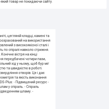
-який товар не покидаючи сайту.
іті, цегляній кладці, камені та
, розрахований на використання
влений з високоякісної сталі і
ь по спіралі навколо стрижня.
онічне вістря на кінці
ня передбачені чотири пази,
льний хід у ньому, щоб бур міг
тю та швидкістю в роботі.
вердління отворів. Це і дає
еометрія та якість виконання
S-Plus: - Підвищений ресурс -
ам у спіраль. - Спіраль
відведенням шламу. -