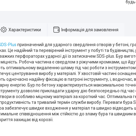
будь
Характеристики
Інформація для замовлення
SDS-Plus
призначений для ударного свердління отворів у бетоні, гран
ах. Це надійний та перевірений інструмент у побуті та будівництві
 важких перфораторах ударної дії із затискачем SDS-plus. Бур вигото
міцність. Робоча частина є свердлом з ріжучими кромками, що йдут
ь оптимальному видаленню шламу під час роботи з інструментом. К
ечує центрування виробу у матеріалі. У хвостовій частині оснащен
ь одночасно надійну фіксацію в патроні інструменту, і, водночас, ві
рну енергію. Бур по бетону характеризується максимальною точніс
струменту дозволяє прикладати ударну дію безпосередньо під час с
твори в особливо міцному матеріалі за короткий час. Оптимальна г
родуктивність та тривалий термін служби виробу. Переваги бура SD
а забезпечує швидке входження у матеріал та швидко відводить шл
имальне співвідношення між стійкістю до зламу бура та швидким 
криття захищає від корозії.