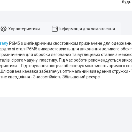
будь
Характеристики
Інформація для замовлення
талу
Р6М5 з циліндричним хвостовиком призначене для одержання н
ердло зі сталі Р6М5 використовують для виконання великого обсягу
Призначений для обробки легованих та вуглецевих сталей з межею 
алів, сірого чавуну, пластику. Під час роботи рекомендується вик
еристики: - Підточування вістря забезпечує можливість прямого с
 Шліфована канавка забезпечує оптимальний виведення стружки - 
атне свердління - Зносостійкість Збільшений ресурс