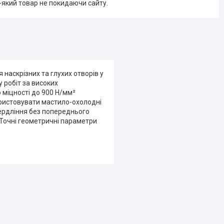
-який товар не покидаючи сайту.
аскрізних та глухих отворів у
 робіт за високих
міцності до 900 Н/мм²
ористовувати мастило-охолодні
вердління без попереднього
Точні геометричні параметри