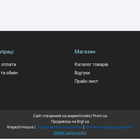
впраці
Магазин
 оплата
Каталог товарів
та обмін
Відгуки
Прайс-лист
Сайт створений на маркетплейсі
Prom.ua
Продавець на Bigl.ua
Krepezh-House |
Поскаржитися на контент
|
Політика конфіденційності
Select Language
▼