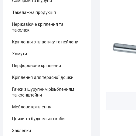
Саморізи та шурупи
Такелажна продукція
Нержавіюче кріплення та
такелаж
Кріплення з пластику та нейлону
Хомути
Перфороване кріплення
Кріплення для терасної дошки
Гачки з шурупним різьбленням
та кронштейни
Меблеве кріплення
Цвяхи та будівельні скоби
Заклепки