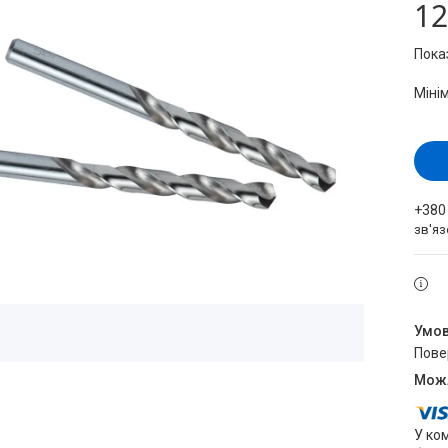
12
Пока
Міні
+380
зв'яз
пов
У ко