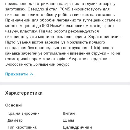
призначене для отримання наскрізних та глухих отворів у
заготовках. Свердло зі сталі Р6М5 використовують для
виконання великого обсягу робіт за високих навантажень.
Призначений для обробки легованих та вуглецевих сталей з
межею міцності до 900 Н/мм² кольорових металів, сірого
чавуну, пластику. Під час роботи рекомендується
використовувати мастило-охолодні рідини. Характеристики: -
Підточування вістря забезпечує можливість прямого
свердління без попереднього центрування - Шліфована
канавка забезпечує оптимальний виведення стружки - Точні
геометричні параметри отворів - Акуратне свердління -
Зносостійкість Збільшений ресурс
Приховати
Характеристики
Основні
Країна виробник
Китай
Діаметр
11 мм
Тип хвостовика
Циліндричний