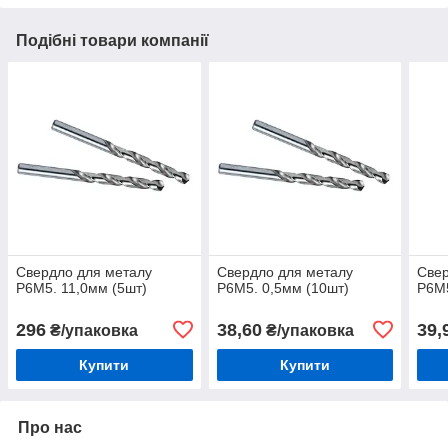
Подібні товари компанії
Свердло для металу
Свердло для металу
Свер
Р6М5. 11,0мм (5шт)
Р6М5. 0,5мм (10шт)
Р6М5
296
38,60
39,
₴/упаковка
₴/упаковка
Купити
Купити
Про нас