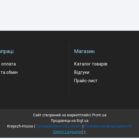
впраці
Магазин
 оплата
Каталог товарів
та обмін
Відгуки
Прайс-лист
Сайт створений на маркетплейсі
Prom.ua
Продавець на Bigl.ua
Krepezh-House |
Поскаржитися на контент
|
Політика конфіденційності
Select Language
▼