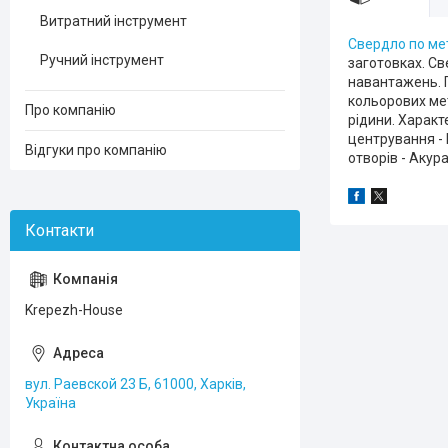
Витратний інструмент
Свердло по ме
Ручний інструмент
заготовках. Св
навантажень. 
кольорових мет
Про компанію
рідини. Характ
центрування -
Відгуки про компанію
отворів - Акур
Krepezh-House
вул. Раевской 23 Б, 61000, Харків,
Україна