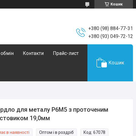
Кошик
+380 (98) 884-77-31
+380 (93) 049-72-12
 обмін
Контакти
Прайс-лист
Кошик
рдло для металу Р6М5 з проточеним
стовиком 19,0мм
ає в наявності
Оптом і в роздріб
Код:
67078