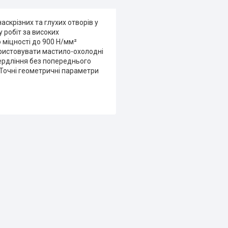
скрізних та глухих отворів у
 робіт за високих
міцності до 900 Н/мм²
ористовувати мастило-охолодні
вердління без попереднього
Точні геометричні параметри