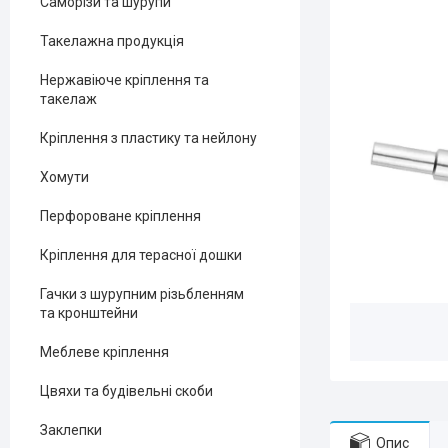
Саморізи та шурупи
Такелажна продукція
Нержавіюче кріплення та
такелаж
Кріплення з пластику та нейлону
Хомути
Перфороване кріплення
Кріплення для терасної дошки
Гачки з шурупним різьбленням
та кронштейни
Меблеве кріплення
Цвяхи та будівельні скоби
Заклепки
Опис