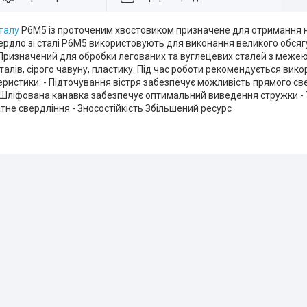
талу
Р6М5 із проточеним хвостовиком призначене для отримання на
ердло зі сталі Р6М5 використовують для виконання великого обсягу
Призначений для обробки легованих та вуглецевих сталей з межею 
алів, сірого чавуну, пластику. Під час роботи рекомендується вик
еристики: - Підточування вістря забезпечує можливість прямого с
 Шліфована канавка забезпечує оптимальний виведення стружки - 
атне свердління - Зносостійкість Збільшений ресурс