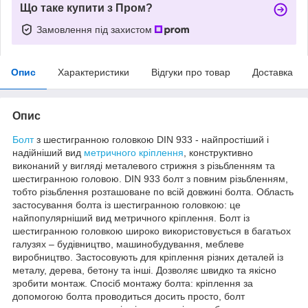
Що таке купити з Пром?
Замовлення під захистом
Опис
Характеристики
Відгуки про товар
Доставка
Опис
Болт
з шестигранною головкою DIN 933 - найпростіший і
надійніший вид
метричного кріплення
, конструктивно
виконаний у вигляді металевого стрижня з різьбленням та
шестигранною головою. DIN 933 болт з повним різьбленням,
тобто різьблення розташоване по всій довжині болта. Область
застосування болта із шестигранною головкою: це
найпопулярніший вид метричного кріплення. Болт із
шестигранною головкою широко використовується в багатьох
галузях – будівництво, машинобудування, меблеве
виробництво. Застосовують для кріплення різних деталей із
металу, дерева, бетону та інші. Дозволяє швидко та якісно
зробити монтаж. Спосіб монтажу болта: кріплення за
допомогою болта проводиться досить просто, болт