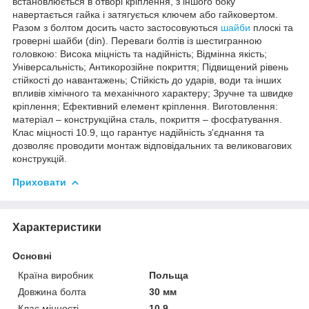
встановлюється в отворі кріплення, з іншого боку
навертається гайка і затягується ключем або гайковертом.
Разом з болтом досить часто застосовуються
шайби
плоскі та
гроверні шайби (din). Переваги болтів із шестигранною
головкою: Висока міцність та надійність; Відмінна якість;
Універсальність; Антикорозійне покриття; Підвищений рівень
стійкості до навантажень; Стійкість до ударів, води та інших
впливів хімічного та механічного характеру; Зручне та швидке
кріплення; Ефективний елемент кріплення. Виготовлення:
матеріал – конструкційна сталь, покриття – фосфатування.
Клас міцності 10.9, що гарантує надійність з'єднання та
дозволяє проводити монтаж відповідальних та великовагових
конструкцій.
Приховати
Характеристики
Основні
Країна виробник
Польща
Довжина болта
30 мм
Клас міцності
10.9