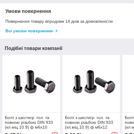
Умови повернення
Повернення товару впродовж 14 днів за домовленістю
Всі умови повернення
Подібні товари компанії
Болт з шестигр. гол. та
Болт з шестигр. гол. та
Болт
повною різьбою DIN 933
повною різьбою DIN 933
повн
(кл.міц.10.9) ф м6х10
(кл.міц.10.9) ф м6х12
(кл.
(1шт)
(1шт)
(1шт