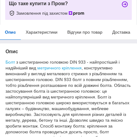
Що таке купити з Пром?
Замовлення під захистом
Опис
Характеристики
Відгуки про товар
Доставка
Опис
Болт
з шестигранною головкою DIN 933 - найпростіший і
надійніший вид
метричного кріплення
, конструктивно
виконаний у вигляді металевого стрижня з різьбленням та
шестигранною головою. DIN 933 болт з повним різьбленням,
тобто різьблення розташоване по всій довжині болта. Область
застосування болта із шестигранною головкою: це
найпопулярніший вид метричного кріплення. Болт із
шестигранною головкою широко використовується в багатьох
галузях – будівництво, машинобудування, меблеве
виробництво. Застосовують для кріплення різних деталей із
металу, дерева, бетону та інші. Дозволяє швидко та якісно
зробити монтаж. Спосіб монтажу болта: кріплення за
допомогою болта проводиться досить просто, болт