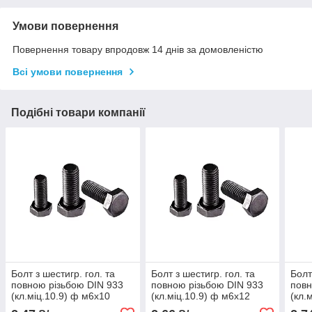
Умови повернення
Повернення товару впродовж 14 днів за домовленістю
Всі умови повернення
Подібні товари компанії
Болт з шестигр. гол. та
Болт з шестигр. гол. та
Болт
повною різьбою DIN 933
повною різьбою DIN 933
повн
(кл.міц.10.9) ф м6х10
(кл.міц.10.9) ф м6х12
(кл.
(1шт)
(1шт)
(1шт