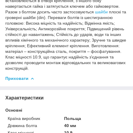
встановлюється в отворі кріплення, з іншого боку
навертається гайка і затягується ключем або гайковертом.
Разом з болтом досить часто застосовуються
шайби
плоскі та
гроверні шайби (din). Переваги болтів із шестигранною
головкою: Висока міцність та надійність; Відмінна якість;
Універсальність; Антикорозійне покриття; Підвищений рівень
стійкості до навантажень; Стійкість до ударів, води та інших
впливів хімічного та механічного характеру; Зручне та швидке
кріплення; Ефективний елемент кріплення. Виготовлення:
матеріал – конструкційна сталь, покриття – фосфатування.
Клас міцності 10.9, що гарантує надійність з'єднання та
дозволяє проводити монтаж відповідальних та великовагових
конструкцій.
Приховати
Характеристики
Основні
Країна виробник
Польща
Довжина болта
40 мм
Клас міцності
10.9