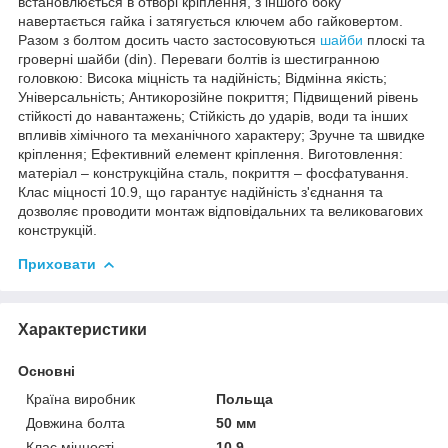
встановлюється в отворі кріплення, з іншого боку
навертається гайка і затягується ключем або гайковертом.
Разом з болтом досить часто застосовуються
шайби
плоскі та
гроверні шайби (din). Переваги болтів із шестигранною
головкою: Висока міцність та надійність; Відмінна якість;
Універсальність; Антикорозійне покриття; Підвищений рівень
стійкості до навантажень; Стійкість до ударів, води та інших
впливів хімічного та механічного характеру; Зручне та швидке
кріплення; Ефективний елемент кріплення. Виготовлення:
матеріал – конструкційна сталь, покриття – фосфатування.
Клас міцності 10.9, що гарантує надійність з'єднання та
дозволяє проводити монтаж відповідальних та великовагових
конструкцій.
Приховати
Характеристики
Основні
Країна виробник
Польща
Довжина болта
50 мм
Клас міцності
10.9