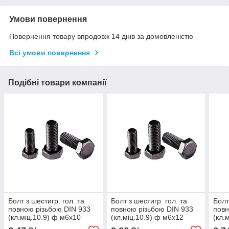
Умови повернення
Повернення товару впродовж 14 днів за домовленістю
Всі умови повернення
Подібні товари компанії
Болт з шестигр. гол. та
Болт з шестигр. гол. та
Болт
повною різьбою DIN 933
повною різьбою DIN 933
повн
(кл.міц.10.9) ф м6х10
(кл.міц.10.9) ф м6х12
(кл.
(1шт)
(1шт)
(1шт