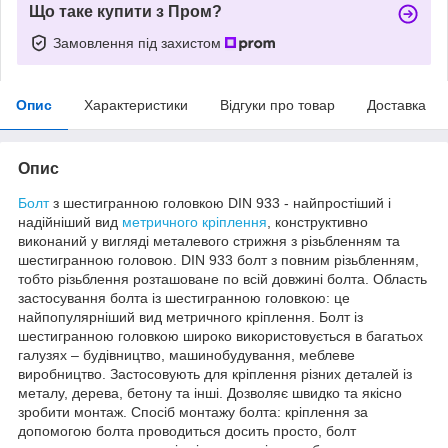
Що таке купити з Пром?
Замовлення під захистом
Опис
Характеристики
Відгуки про товар
Доставка
Опис
Болт
з шестигранною головкою DIN 933 - найпростіший і
надійніший вид
метричного кріплення
, конструктивно
виконаний у вигляді металевого стрижня з різьбленням та
шестигранною головою. DIN 933 болт з повним різьбленням,
тобто різьблення розташоване по всій довжині болта. Область
застосування болта із шестигранною головкою: це
найпопулярніший вид метричного кріплення. Болт із
шестигранною головкою широко використовується в багатьох
галузях – будівництво, машинобудування, меблеве
виробництво. Застосовують для кріплення різних деталей із
металу, дерева, бетону та інші. Дозволяє швидко та якісно
зробити монтаж. Спосіб монтажу болта: кріплення за
допомогою болта проводиться досить просто, болт