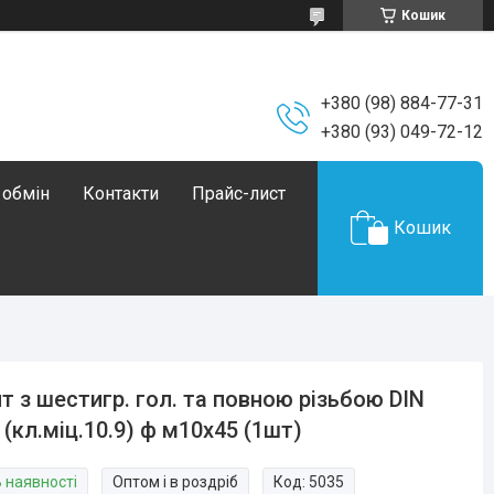
Кошик
+380 (98) 884-77-31
+380 (93) 049-72-12
 обмін
Контакти
Прайс-лист
Кошик
т з шестигр. гол. та повною різьбою DIN
 (кл.міц.10.9) ф м10х45 (1шт)
В наявності
Оптом і в роздріб
Код:
5035