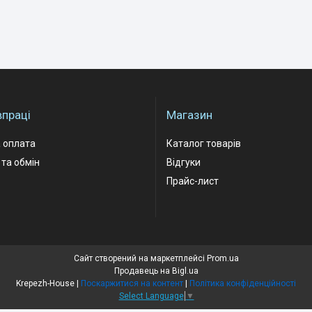
впраці
Магазин
 оплата
Каталог товарів
та обмін
Відгуки
Прайс-лист
Сайт створений на маркетплейсі
Prom.ua
Продавець на Bigl.ua
Krepezh-House |
Поскаржитися на контент
|
Політика конфіденційності
Select Language
▼