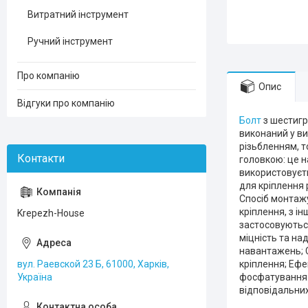
Витратний інструмент
Ручний інструмент
Про компанію
Опис
Відгуки про компанію
Болт
з шестигр
виконаний у ви
різьбленням, т
головкою: це 
використовуєт
для кріплення 
Спосіб монтажу
кріплення, з і
Krepezh-House
застосовують
міцність та над
навантажень; С
вул. Раевской 23 Б, 61000, Харків,
кріплення; Ефе
Україна
фосфатування. 
відповідальних