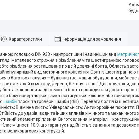
У ко
будь
Характеристики
Інформація для замовлення
анною головкою DIN 933 - найпростіший і надійніший вид
метричног
гляді металевого стрижня з різьбленням та шестигранною головою.
обто різьблення розташоване по всій довжині болта. Область заст
найпопулярніший вид метричного кріплення. Болт із шестигранною
ься в багатьох галузях – будівництво, машинобудування, меблеве
різних деталей із металу, дерева, бетону та інші. Дозволяє швидко 
 болта: кріплення за допомогою болта проводиться досить просто,
ншого боку навертається гайка і затягується ключем або гайковерто
ся
шайби
плоскі та гроверні шайби (din). Переваги болтів із шестиг
ійність; Відмінна якість; Універсальність; Антикорозійне покриття; 
тійкість до ударів, води та інших впливів хімічного та механічного
ктивний елемент кріплення. Виготовлення: матеріал – конструкційн
Клас міцності 10.9, що гарантує надійність з'єднання та дозволя
 та великовагових конструкцій.