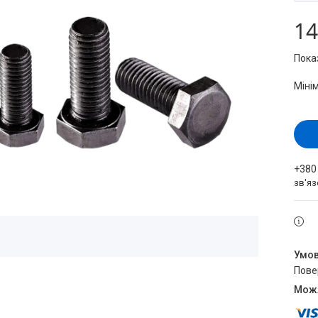
14
Пока
Міні
+380
зв'яз
пов