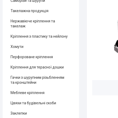
Саморізи та шурупи
Такелажна продукція
Нержавіюче кріплення та
такелаж
Кріплення з пластику та нейлону
Хомути
Перфороване кріплення
Кріплення для терасної дошки
Гачки з шурупним різьбленням
та кронштейни
Меблеве кріплення
Цвяхи та будівельні скоби
Заклепки