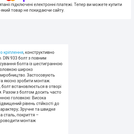
мпанії підключені електронні платежі. Тепер ви можете купити
-який товар не покидаючи сайту.
о кріплення
, конструктивно
 DIN 933 болт з повним
осування болта із шестигранною
 головкою широко
 виробництво. Застосовують
та якісно зробити монтаж.
 болт встановлюється в отворі
м. Разом з болтом досить часто
ранною головкою: Висока
Підвищений рівень стійкості до
 характеру; Зручне та швидке
а сталь, покриття –
є проводити монтаж