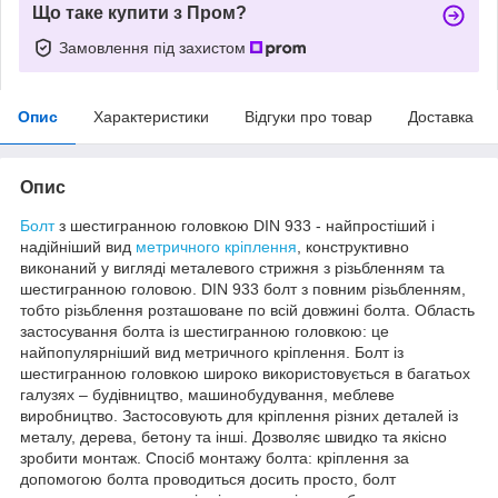
Що таке купити з Пром?
Замовлення під захистом
Опис
Характеристики
Відгуки про товар
Доставка
Опис
Болт
з шестигранною головкою DIN 933 - найпростіший і
надійніший вид
метричного кріплення
, конструктивно
виконаний у вигляді металевого стрижня з різьбленням та
шестигранною головою. DIN 933 болт з повним різьбленням,
тобто різьблення розташоване по всій довжині болта. Область
застосування болта із шестигранною головкою: це
найпопулярніший вид метричного кріплення. Болт із
шестигранною головкою широко використовується в багатьох
галузях – будівництво, машинобудування, меблеве
виробництво. Застосовують для кріплення різних деталей із
металу, дерева, бетону та інші. Дозволяє швидко та якісно
зробити монтаж. Спосіб монтажу болта: кріплення за
допомогою болта проводиться досить просто, болт