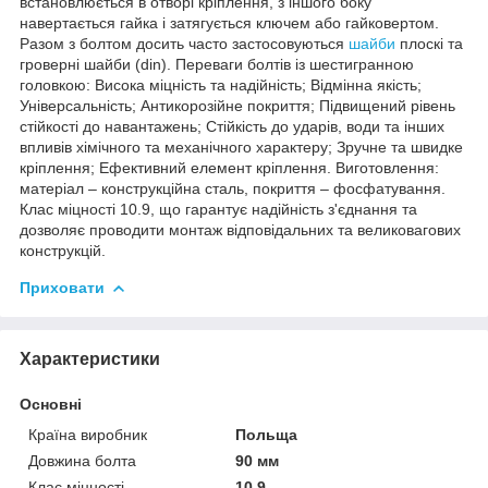
встановлюється в отворі кріплення, з іншого боку
навертається гайка і затягується ключем або гайковертом.
Разом з болтом досить часто застосовуються
шайби
плоскі та
гроверні шайби (din). Переваги болтів із шестигранною
головкою: Висока міцність та надійність; Відмінна якість;
Універсальність; Антикорозійне покриття; Підвищений рівень
стійкості до навантажень; Стійкість до ударів, води та інших
впливів хімічного та механічного характеру; Зручне та швидке
кріплення; Ефективний елемент кріплення. Виготовлення:
матеріал – конструкційна сталь, покриття – фосфатування.
Клас міцності 10.9, що гарантує надійність з'єднання та
дозволяє проводити монтаж відповідальних та великовагових
конструкцій.
Приховати
Характеристики
Основні
Країна виробник
Польща
Довжина болта
90 мм
Клас міцності
10.9