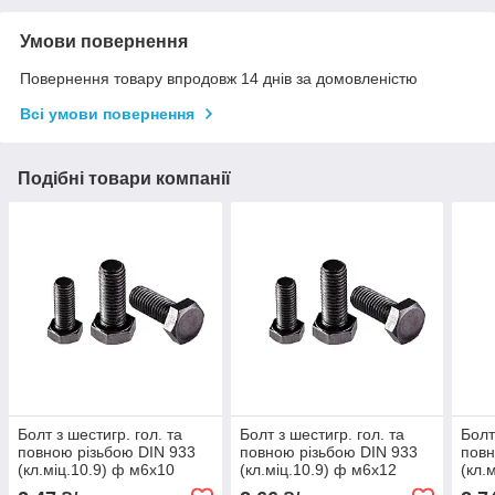
Умови повернення
Повернення товару впродовж 14 днів за домовленістю
Всі умови повернення
Подібні товари компанії
Болт з шестигр. гол. та
Болт з шестигр. гол. та
Болт
повною різьбою DIN 933
повною різьбою DIN 933
повн
(кл.міц.10.9) ф м6х10
(кл.міц.10.9) ф м6х12
(кл.
(1шт)
(1шт)
(1шт