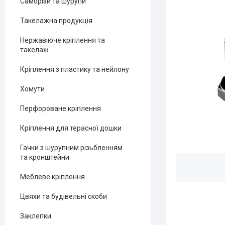
Саморізи та шурупи
Такелажна продукція
Нержавіюче кріплення та
такелаж
Кріплення з пластику та нейлону
Хомути
Перфороване кріплення
Кріплення для терасної дошки
Гачки з шурупним різьбленням
та кронштейни
Меблеве кріплення
Цвяхи та будівельні скоби
Заклепки