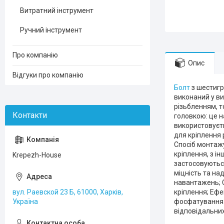
Витратний інструмент
Ручний інструмент
Про компанію
Опис
Відгуки про компанію
Болт
з шестигр
виконаний у ви
різьбленням, т
головкою: це 
використовуєт
для кріплення 
Спосіб монтажу
кріплення, з і
Krepezh-House
застосовують
міцність та над
навантажень; С
вул. Раевской 23 Б, 61000, Харків,
кріплення; Ефе
Україна
фосфатування. 
відповідальних