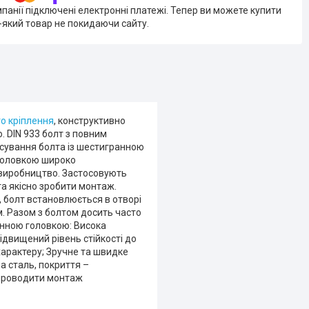
мпанії підключені електронні платежі. Тепер ви можете купити
-який товар не покидаючи сайту.
о кріплення
, конструктивно
 DIN 933 болт з повним
осування болта із шестигранною
 головкою широко
 виробництво. Застосовують
та якісно зробити монтаж.
 болт встановлюється в отворі
м. Разом з болтом досить часто
ранною головкою: Висока
Підвищений рівень стійкості до
 характеру; Зручне та швидке
а сталь, покриття –
є проводити монтаж