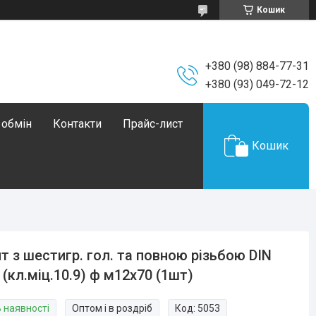
Кошик
+380 (98) 884-77-31
+380 (93) 049-72-12
 обмін
Контакти
Прайс-лист
Кошик
т з шестигр. гол. та повною різьбою DIN
 (кл.міц.10.9) ф м12х70 (1шт)
В наявності
Оптом і в роздріб
Код:
5053