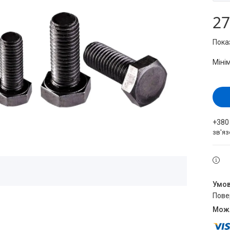
27
Пока
Міні
+380
зв'яз
пов