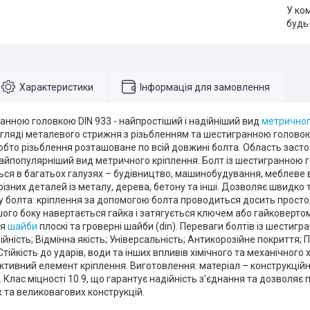
У ко
будь
Характеристики
Інформація для замовлення
анною головкою DIN 933 - найпростіший і надійніший вид
метричног
гляді металевого стрижня з різьбленням та шестигранною головою.
обто різьблення розташоване по всій довжині болта. Область заст
найпопулярніший вид метричного кріплення. Болт із шестигранною
ься в багатьох галузях – будівництво, машинобудування, меблеве
різних деталей із металу, дерева, бетону та інші. Дозволяє швидко 
 болта: кріплення за допомогою болта проводиться досить просто,
ншого боку навертається гайка і затягується ключем або гайковерто
ся
шайби
плоскі та гроверні шайби (din). Переваги болтів із шестиг
ійність; Відмінна якість; Універсальність; Антикорозійне покриття; 
тійкість до ударів, води та інших впливів хімічного та механічного
ктивний елемент кріплення. Виготовлення: матеріал – конструкційн
Клас міцності 10.9, що гарантує надійність з'єднання та дозволя
 та великовагових конструкцій.