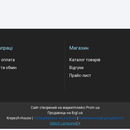
впраці
Магазин
 оплата
Каталог товарів
та обмін
Відгуки
Прайс-лист
Сайт створений на маркетплейсі
Prom.ua
Продавець на Bigl.ua
Krepezh-House |
Поскаржитися на контент
|
Політика конфіденційності
Select Language
▼