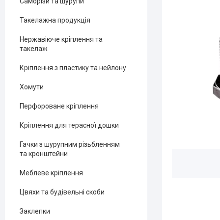
Саморізи та шурупи
Такелажна продукція
Нержавіюче кріплення та
такелаж
Кріплення з пластику та нейлону
Хомути
Перфороване кріплення
Кріплення для терасної дошки
Гачки з шурупним різьбленням
та кронштейни
Меблеве кріплення
Цвяхи та будівельні скоби
Заклепки