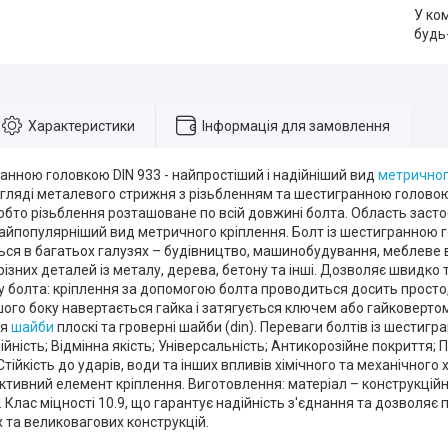
У ко
будь
Характеристики
Інформація для замовлення
анною головкою DIN 933 - найпростіший і надійніший вид
метричног
гляді металевого стрижня з різьбленням та шестигранною головою.
обто різьблення розташоване по всій довжині болта. Область заст
найпопулярніший вид метричного кріплення. Болт із шестигранною
ься в багатьох галузях – будівництво, машинобудування, меблеве
різних деталей із металу, дерева, бетону та інші. Дозволяє швидко 
 болта: кріплення за допомогою болта проводиться досить просто,
ншого боку навертається гайка і затягується ключем або гайковерто
ся
шайби
плоскі та гроверні шайби (din). Переваги болтів із шестиг
ійність; Відмінна якість; Універсальність; Антикорозійне покриття; 
тійкість до ударів, води та інших впливів хімічного та механічного
ктивний елемент кріплення. Виготовлення: матеріал – конструкційн
Клас міцності 10.9, що гарантує надійність з'єднання та дозволя
 та великовагових конструкцій.