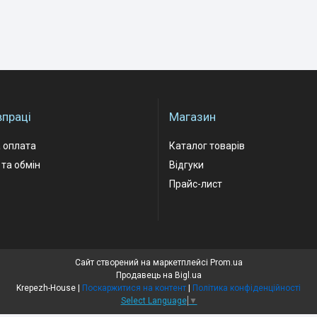
впраці
Магазин
 оплата
Каталог товарів
та обмін
Відгуки
Прайс-лист
Сайт створений на маркетплейсі
Prom.ua
Продавець на Bigl.ua
Krepezh-House |
Поскаржитися на контент
|
Політика конфіденційності
Select Language
▼