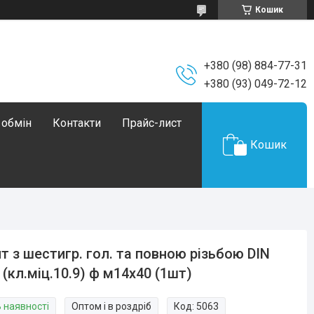
Кошик
+380 (98) 884-77-31
+380 (93) 049-72-12
 обмін
Контакти
Прайс-лист
Кошик
т з шестигр. гол. та повною різьбою DIN
 (кл.міц.10.9) ф м14х40 (1шт)
В наявності
Оптом і в роздріб
Код:
5063