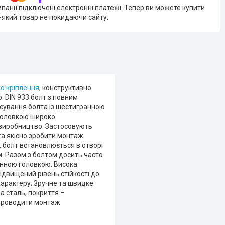
мпанії підключені електронні платежі. Тепер ви можете купити
-який товар не покидаючи сайту.
о кріплення
, конструктивно
 DIN 933 болт з повним
осування болта із шестигранною
 головкою широко
 виробництво. Застосовують
та якісно зробити монтаж.
 болт встановлюється в отворі
м. Разом з болтом досить часто
ранною головкою: Висока
Підвищений рівень стійкості до
 характеру; Зручне та швидке
а сталь, покриття –
є проводити монтаж