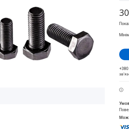
30
Пока
Міні
+380
зв'яз
пов