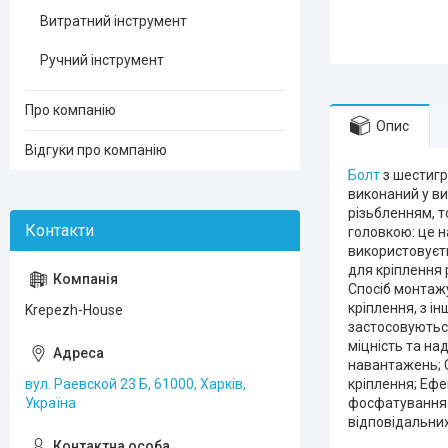
Витратний інструмент
Ручний інструмент
Про компанію
Опис
Відгуки про компанію
Болт
з шестигр
виконаний у ви
різьбленням, т
головкою: це 
використовуєт
для кріплення 
Спосіб монтажу
кріплення, з і
Krepezh-House
застосовують
міцність та над
навантажень; С
вул. Раевской 23 Б, 61000, Харків,
кріплення; Ефе
Україна
фосфатування. 
відповідальних