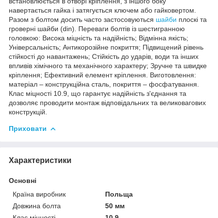
встановлюється в отворі кріплення, з іншого боку
навертається гайка і затягується ключем або гайковертом.
Разом з болтом досить часто застосовуються
шайби
плоскі та
гроверні шайби (din). Переваги болтів із шестигранною
головкою: Висока міцність та надійність; Відмінна якість;
Універсальність; Антикорозійне покриття; Підвищений рівень
стійкості до навантажень; Стійкість до ударів, води та інших
впливів хімічного та механічного характеру; Зручне та швидке
кріплення; Ефективний елемент кріплення. Виготовлення:
матеріал – конструкційна сталь, покриття – фосфатування.
Клас міцності 10.9, що гарантує надійність з'єднання та
дозволяє проводити монтаж відповідальних та великовагових
конструкцій.
Приховати
Характеристики
Основні
Країна виробник
Польща
Довжина болта
50 мм
Клас міцності
10.9