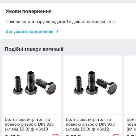
Умови повернення
Повернення товару впродовж 14 днів за домовленістю
Всі умови повернення
Подібні товари компанії
Болт з шестигр. гол. та
Болт з шестигр. гол. та
Болт
повною різьбою DIN 933
повною різьбою DIN 933
повн
(кл.міц.10.9) ф м6х10
(кл.міц.10.9) ф м6х12
(кл.
(1шт)
(1шт)
(1шт