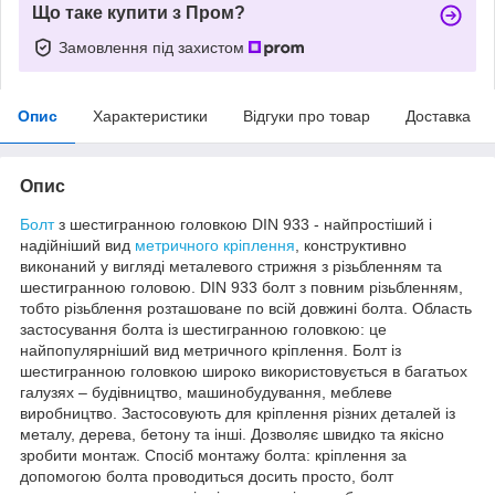
Що таке купити з Пром?
Замовлення під захистом
Опис
Характеристики
Відгуки про товар
Доставка
Опис
Болт
з шестигранною головкою DIN 933 - найпростіший і
надійніший вид
метричного кріплення
, конструктивно
виконаний у вигляді металевого стрижня з різьбленням та
шестигранною головою. DIN 933 болт з повним різьбленням,
тобто різьблення розташоване по всій довжині болта. Область
застосування болта із шестигранною головкою: це
найпопулярніший вид метричного кріплення. Болт із
шестигранною головкою широко використовується в багатьох
галузях – будівництво, машинобудування, меблеве
виробництво. Застосовують для кріплення різних деталей із
металу, дерева, бетону та інші. Дозволяє швидко та якісно
зробити монтаж. Спосіб монтажу болта: кріплення за
допомогою болта проводиться досить просто, болт