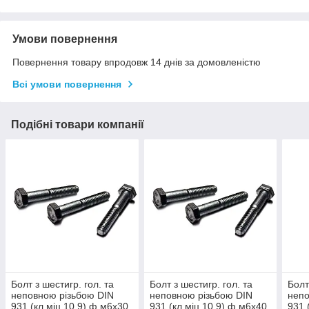
Умови повернення
Повернення товару впродовж 14 днів за домовленістю
Всі умови повернення
Подібні товари компанії
Болт з шестигр. гол. та
Болт з шестигр. гол. та
Болт
неповною різьбою DIN
неповною різьбою DIN
непо
931 (кл.міц.10.9) ф м6х30
931 (кл.міц.10.9) ф м6х40
931 