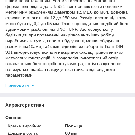
іншим навантаженням. Болти з головкою шестигранної
форми, відповідно до DIN 931, виготовляються з неповним
метричним різьбленням діаметром від М1,6 до М64. Довжина
стрижня становить від 12 до 950 мм. Розмір головки під ключ
може бути від 3,2 до 95 мм. Також проводиться подібний болт
з дюймовим різьбленням UNC і UNF. Застосовується у
будівництві при проведенні найрізноманітніших робіт у
виробничих галузях, верстатобудуванні, машинобудуванні
разом із шайбами, гайками відповідних габаритів. Болт DIN
931 використовується для наскрізної фіксації різноманітних
металевих конструкцій. У заздалегідь виготовлений отвір
вставляється болт потрібного діаметра, потім на кріплення
нанизується шайба і накручується гайка з відповідними
параметрами.
Приховати
Характеристики
Основні
Країна виробник
Польща
Довжина болта
60 мм