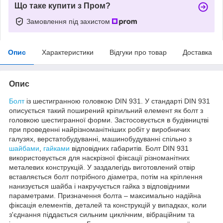
Що таке купити з Пром?
Замовлення під захистом
Опис
Характеристики
Відгуки про товар
Доставка
Опис
Болт
із шестигранною головкою DIN 931. У стандарті DIN 931
описується такий поширений кріпильний елемент як болт з
головкою шестигранної форми. Застосовується в будівництві
при проведенні найрізноманітніших робіт у виробничих
галузях, верстатобудуванні, машинобудуванні спільно з
шайбами
,
гайками
відповідних габаритів. Болт DIN 931
використовується для наскрізної фіксації різноманітних
металевих конструкцій. У заздалегідь виготовлений отвір
вставляється болт потрібного діаметра, потім на кріплення
нанизується шайба і накручується гайка з відповідними
параметрами. Призначення болта – максимально надійна
фіксація елементів, деталей та конструкцій у випадках, коли
з'єднання піддається сильним циклічним, вібраційним та