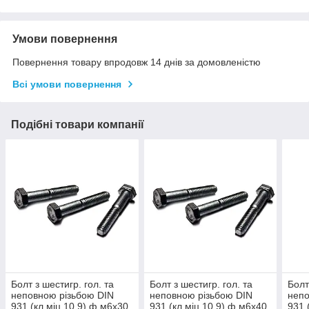
Умови повернення
Повернення товару впродовж 14 днів за домовленістю
Всі умови повернення
Подібні товари компанії
Болт з шестигр. гол. та
Болт з шестигр. гол. та
Болт
неповною різьбою DIN
неповною різьбою DIN
непо
931 (кл.міц.10.9) ф м6х30
931 (кл.міц.10.9) ф м6х40
931 