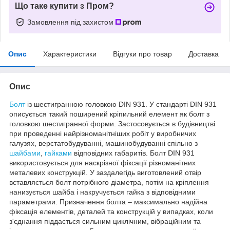
Що таке купити з Пром?
Замовлення під захистом
Опис
Характеристики
Відгуки про товар
Доставка
Опис
Болт
із шестигранною головкою DIN 931. У стандарті DIN 931
описується такий поширений кріпильний елемент як болт з
головкою шестигранної форми. Застосовується в будівництві
при проведенні найрізноманітніших робіт у виробничих
галузях, верстатобудуванні, машинобудуванні спільно з
шайбами
,
гайками
відповідних габаритів. Болт DIN 931
використовується для наскрізної фіксації різноманітних
металевих конструкцій. У заздалегідь виготовлений отвір
вставляється болт потрібного діаметра, потім на кріплення
нанизується шайба і накручується гайка з відповідними
параметрами. Призначення болта – максимально надійна
фіксація елементів, деталей та конструкцій у випадках, коли
з'єднання піддається сильним циклічним, вібраційним та