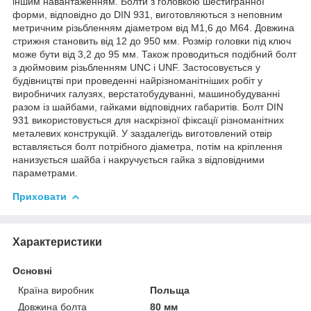
іншим навантаженням. Болти з головкою шестигранної
форми, відповідно до DIN 931, виготовляються з неповним
метричним різьбленням діаметром від М1,6 до М64. Довжина
стрижня становить від 12 до 950 мм. Розмір головки під ключ
може бути від 3,2 до 95 мм. Також проводиться подібний болт
з дюймовим різьбленням UNC і UNF. Застосовується у
будівництві при проведенні найрізноманітніших робіт у
виробничих галузях, верстатобудуванні, машинобудуванні
разом із шайбами, гайками відповідних габаритів. Болт DIN
931 використовується для наскрізної фіксації різноманітних
металевих конструкцій. У заздалегідь виготовлений отвір
вставляється болт потрібного діаметра, потім на кріплення
нанизується шайба і накручується гайка з відповідними
параметрами.
Приховати
Характеристики
Основні
Країна виробник
Польща
Довжина болта
80 мм