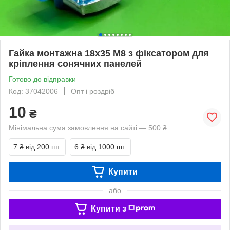
Гайка монтажна 18х35 М8 з фіксатором для
кріплення сонячних панелей
Готово до відправки
Код: 37042006
Опт і роздріб
10
₴
Мінімальна сума замовлення на сайті — 500 ₴
7 ₴
від 200 шт.
6 ₴
від 1000 шт.
Купити
або
Купити з