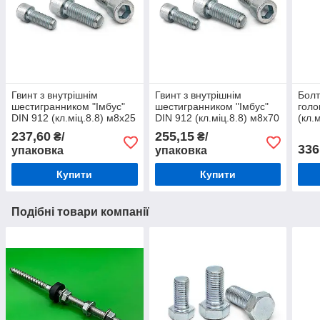
Гвинт з внутрішнім
Гвинт з внутрішнім
Болт
шестигранником "Імбус"
шестигранником "Імбус"
голо
DIN 912 (кл.міц.8.8) м8х25
DIN 912 (кл.міц.8.8) м8х70
(кл.
(50шт)
(25шт)
237,60
255,15
₴/
₴/
336
упаковка
упаковка
Купити
Купити
Подібні товари компанії