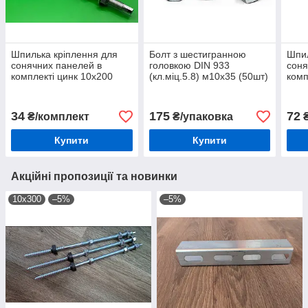
Шпилька кріплення для
Болт з шестигранною
Шпил
сонячних панелей в
головкою DIN 933
соня
комплекті цинк 10х200
(кл.міц.5.8) м10х35 (50шт)
комп
(1шт)
34
175
72
₴/комплект
₴/упаковка
₴
Купити
Купити
Акційні пропозиції та новинки
10х300
–5%
–5%