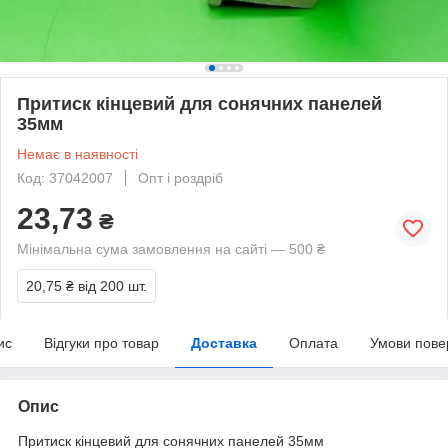
Притиск кінцевий для сонячних панелей
35мм
Немає в наявності
Код: 37042007
Опт і роздріб
23,73
₴
Мінімальна сума замовлення на сайті — 500 ₴
20,75 ₴
від 200 шт.
ис
Відгуки про товар
Доставка
Оплата
Умови пове
Опис
Притиск кінцевий для сонячних панелей 35мм