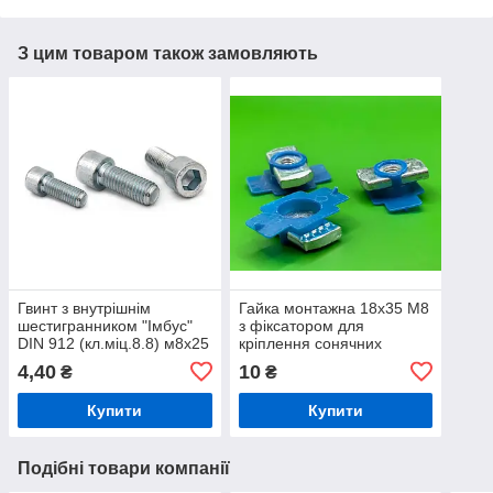
З цим товаром також замовляють
Гвинт з внутрішнім
Гайка монтажна 18х35 М8
шестигранником "Імбус"
з фіксатором для
DIN 912 (кл.міц.8.8) м8х25
кріплення сонячних
панелей
4,40
10
₴
₴
Купити
Купити
Подібні товари компанії