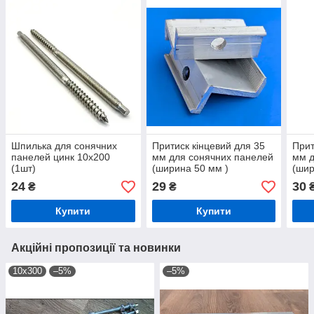
Шпилька для сонячних
Притиск кінцевий для 35
Прит
панелей цинк 10х200
мм для сонячних панелей
мм д
(1шт)
(ширина 50 мм )
(шир
24
29
30
₴
₴
Купити
Купити
Акційні пропозиції та новинки
10х300
–5%
–5%