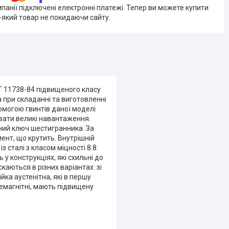
мпанії підключені електронні платежі. Тепер ви можете купити
-який товар не покидаючи сайту.
Т 11738-84 підвищеного класу
 при складанні та виготовленні
омогою гвинтів даної моделі
увати великі навантаження.
ний ключ шестигранника. За
нт, що крутить. Внутрішній
 сталі з класом міцності 8.8.
 у конструкціях, які схильні до
каються в різних варіантах: зі
йка аустенітна, які в першу
немагнітні, мають підвищену