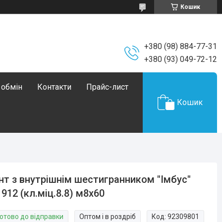
Кошик
+380 (98) 884-77-31
+380 (93) 049-72-12
 обмін
Контакти
Прайс-лист
Кошик
нт з внутрішнім шестигранником "Імбус"
 912 (кл.міц.8.8) м8х60
Готово до відправки
Оптом і в роздріб
Код:
92309801