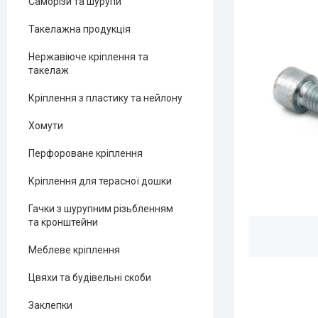
Саморізи та шурупи
Такелажна продукція
Нержавіюче кріплення та
такелаж
Кріплення з пластику та нейлону
Хомути
Перфороване кріплення
Кріплення для терасної дошки
Гачки з шурупним різьбленням
та кронштейни
Меблеве кріплення
Цвяхи та будівельні скоби
Заклепки