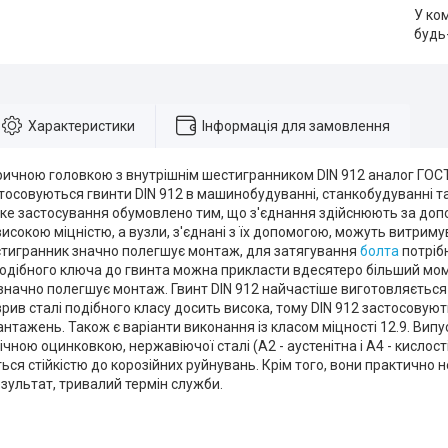
У ко
будь
Характеристики
Інформація для замовлення
ричною головкою з внутрішнім шестигранником DIN 912 аналог ГОС
стосовуються гвинти DIN 912 в машинобудуванні, станкобудуванні та
оке застосування обумовлено тим, що з'єднання здійснюють за доп
високою міцністю, а вузли, з'єднані з їх допомогою, можуть витрим
стигранник значно полегшує монтаж, для затягування
болта
потріб
одібного ключа до гвинта можна прикласти вдесятеро більший моме
начно полегшує монтаж. Гвинт DIN 912 найчастіше виготовляється із
зрив сталі подібного класу досить висока, тому DIN 912 застосовують
нтажень. Також є варіанти виконання із класом міцності 12.9. Випус
ічною оцинковкою, нержавіючої сталі (А2 - аустенітна і А4 - кислості
ься стійкістю до корозійних руйнувань. Крім того, вони практично 
результат, тривалий термін служби.