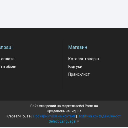
впраці
Магазин
 оплата
Каталог товарів
та обмін
Відгуки
Прайс-лист
Сайт створений на маркетплейсі
Prom.ua
Продавець на Bigl.ua
Krepezh-House |
Поскаржитися на контент
|
Політика конфіденційності
Select Language
▼