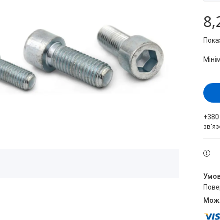
8,
Пока
Міні
+380
зв'яз
пов