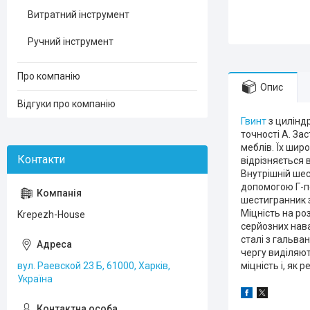
Витратний інструмент
Ручний інструмент
Про компанію
Опис
Відгуки про компанію
Гвинт
з цилінд
точності А. За
меблів. Їх шир
відрізняється 
Внутрішній ше
допомогою Г-п
шестигранник з
Міцність на ро
Krepezh-House
серйозних нава
сталі з гальван
чергу виділяют
вул. Раевской 23 Б, 61000, Харків,
міцність і, як 
Україна