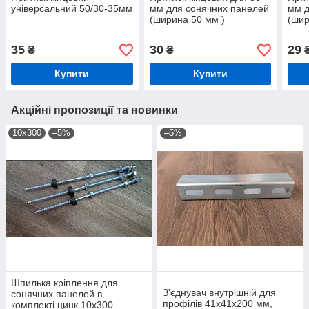
універсальний 50/30-35мм
мм для сонячних панелей
мм д
(ширина 50 мм )
(шир
35
30
29
₴
₴
Купити
Купити
Акційні пропозиції та новинки
10х300
–5%
–5%
Шпилька кріплення для
З'єднувач внутрішній для
сонячних панелей в
профілів 41х41х200 мм,
комплекті цинк 10х300