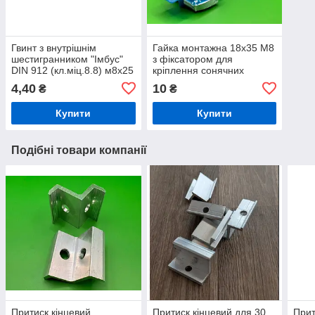
Гвинт з внутрішнім
Гайка монтажна 18х35 М8
шестигранником "Імбус"
з фіксатором для
DIN 912 (кл.міц.8.8) м8х25
кріплення сонячних
панелей
4,40
10
₴
₴
Купити
Купити
Подібні товари компанії
Притиск кінцевий
Притиск кінцевий для 30
Прит