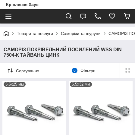
Кріплення Хаус
Товари та послуги
Саморізи та шурупи
САМОРІЗ ПО
САМОРІЗ ПОКРІВЕЛЬНИЙ ПОСИЛЕНИЙ WSS DIN
7504-К ТАЙВАНЬ ЦИНК
Сортування
0
Фільтри
5,5х25 мм
5,5х32 мм