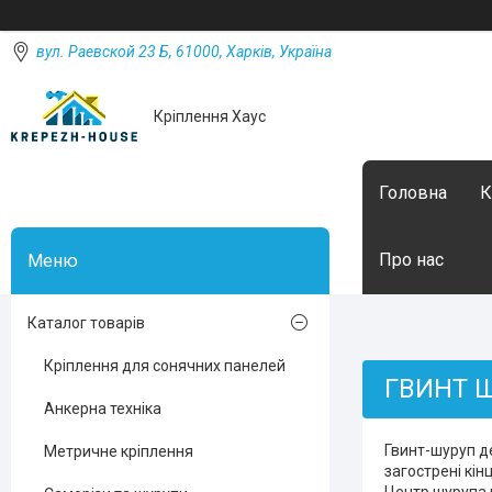
вул. Раевской 23 Б, 61000, Харків, Україна
Кріплення Хаус
Головна
К
Про нас
Каталог товарів
Кріплення для сонячних панелей
ГВИНТ 
Анкерна техніка
Гвинт-шуруп д
Метричне кріплення
загострені кін