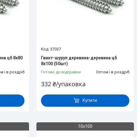
37037
на цб 8х80
Гвинт-шуруп деревина-деревина цб
8х100 (50шт)
м і в роздріб
Готово до відправки
Оптом і в роздріб
332 ₴/упаковка
Купити
10х100