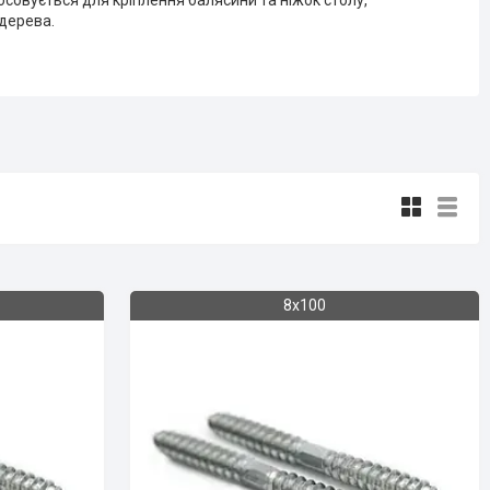
осовується для кріплення балясини та ніжок столу,
 дерева.
8х100