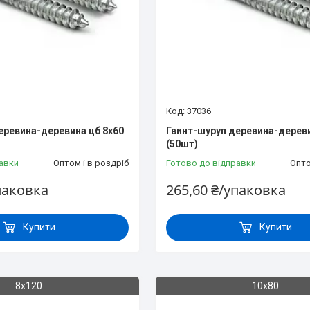
37036
еревина-деревина цб 8х60
Гвинт-шуруп деревина-дереви
(50шт)
авки
Оптом і в роздріб
Готово до відправки
Опто
паковка
265,60 ₴/упаковка
Купити
Купити
8х120
10х80