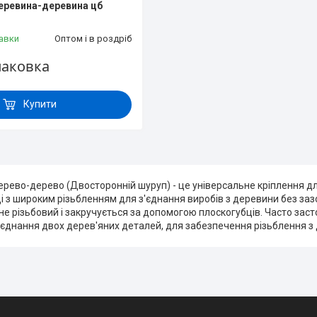
еревина-деревина цб
авки
Оптом і в роздріб
паковка
Купити
ерево-дерево (Двосторонній шуруп) - це універсальне кріплення д
ці з широким різьбленням для з'єднання виробів з деревини без за
е різьбовий і закручується за допомогою плоскогубців. Часто заст
'єднання двох дерев'яних деталей, для забезпечення різьблення з