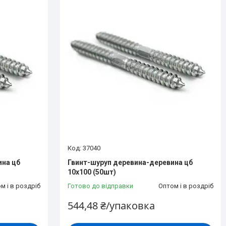
37040
ина цб
Гвинт-шуруп деревина-деревина цб
10х100 (50шт)
м і в роздріб
Готово до відправки
Оптом і в роздріб
544,48 ₴/упаковка