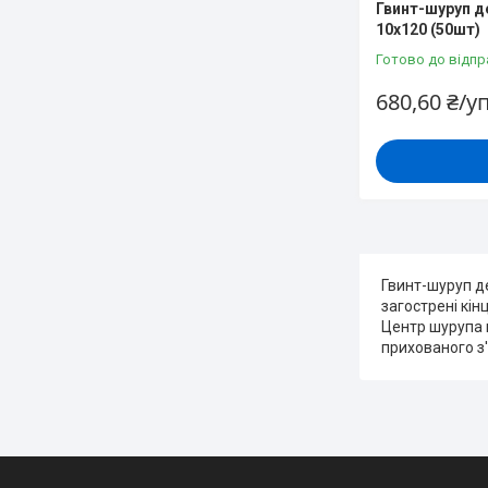
Гвинт-шуруп д
10х120 (50шт)
Готово до відпр
680,60 ₴/у
Гвинт-шуруп д
загострені кін
Центр шурупа н
прихованого з