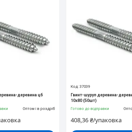
37039
еревина-деревина цб
Гвинт-шуруп деревина-дерев
10х80 (50шт)
авки
Оптом і в роздріб
Готово до відправки
Опто
паковка
408,36 ₴/упаковка