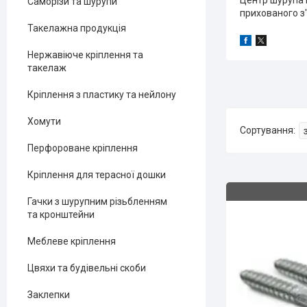
Центр шурупа н
Саморізи та шурупи
прихованого з
Такелажна продукція
Нержавіюче кріплення та
такелаж
Кріплення з пластику та нейлону
Хомути
Перфороване кріплення
Кріплення для терасної дошки
Гачки з шурупним різьбленням
та кронштейни
Меблеве кріплення
Цвяхи та будівельні скоби
Заклепки