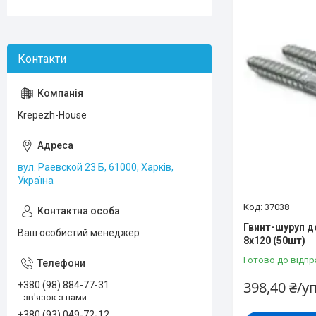
Krepezh-House
вул. Раевской 23 Б, 61000, Харків,
Україна
37038
Гвинт-шуруп д
Ваш особистий менеджер
8х120 (50шт)
Готово до відпр
398,40 ₴/у
+380 (98) 884-77-31
зв'язок з нами
+380 (93) 049-72-12