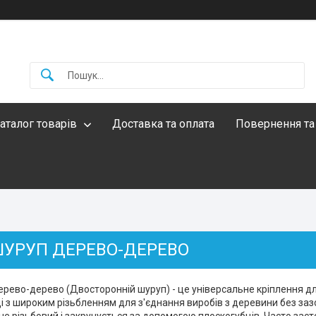
аталог товарів
Доставка та оплата
Повернення та
ШУРУП ДЕРЕВО-ДЕРЕВО
ерево-дерево (Двосторонній шуруп) - це універсальне кріплення д
ці з широким різьбленням для з'єднання виробів з деревини без за