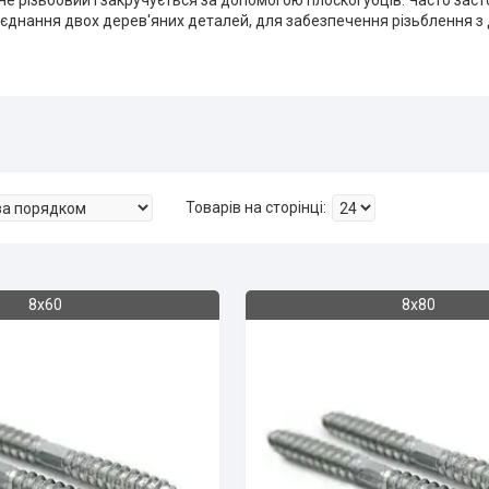
е різьбовий і закручується за допомогою плоскогубців. Часто заст
'єднання двох дерев'яних деталей, для забезпечення різьблення з
8х60
8х80