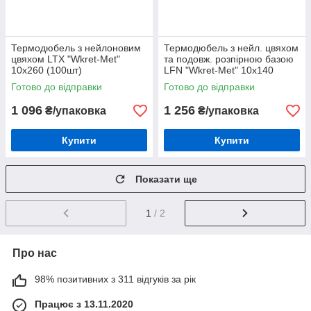
Термодюбель з нейлоновим
Термодюбель з нейл. цвяхом
цвяхом LTX "Wkret-Met"
та подовж. розпірною базою
10х260 (100шт)
LFN "Wkret-Met" 10х140
(200шт)
Готово до відправки
Готово до відправки
1 096
1 256
₴/упаковка
₴/упаковка
Купити
Купити
Показати ще
1
/ 2
Про нас
98% позитивних з 311 відгуків за рік
Працює з 13.11.2020