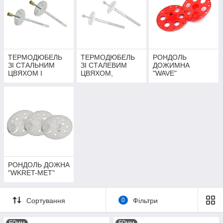
ТЕРМОДЮБЕЛЬ
ТЕРМОДЮБЕЛЬ
РОНДОЛЬ
ЗІ СТАЛЬНИМ
ЗІ СТАЛЕВИМ
ДОЖИМНА
ЦВЯХОМ І
ЦВЯХОМ,
"WAVE"
ТЕРМОГОЛОВКО
ТЕРМГОЛОВКОЮ
Ю LMX "WKRET-
ТА
MET"
ПОДОВЖЕНОЮ
РОЗПІРНОЮ
БАЗОЮ LFM
"WKRET-MET"
РОНДОЛЬ ДОЖНА
"WKRET-MET"
Сортування
0
Фільтри
60мм
60мм