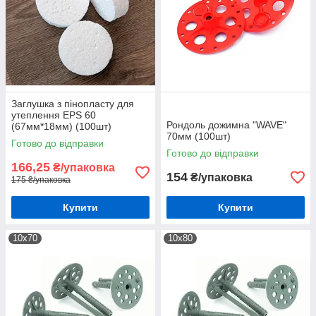
Заглушка з пінопласту для
утеплення EPS 60
Рондоль дожимна "WAVE"
(67мм*18мм) (100шт)
70мм (100шт)
Готово до відправки
Готово до відправки
166,25
₴/упаковка
154
₴/упаковка
175 ₴/упаковка
Купити
Купити
10х70
10х80